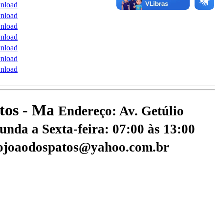
nload
nload
nload
nload
nload
nload
nload
atos - Ma
Endereço: Av. Getúlio
nda a Sexta-feira: 07:00 às 13:00
aojoaodospatos@yahoo.com.br