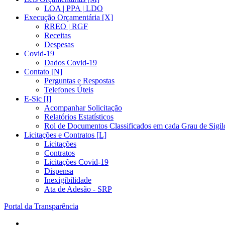
LOA | PPA | LDO
Execução Orçamentária [X]
RREO | RGF
Receitas
Despesas
Covid-19
Dados Covid-19
Contato [N]
Perguntas e Respostas
Telefones Úteis
E-Sic [I]
Acompanhar Solicitação
Relatórios Estatísticos
Rol de Documentos Classificados em cada Grau de Sigil
Licitações e Contratos [L]
Licitações
Contratos
Licitações Covid-19
Dispensa
Inexigibilidade
Ata de Adesão - SRP
Portal da Transparência