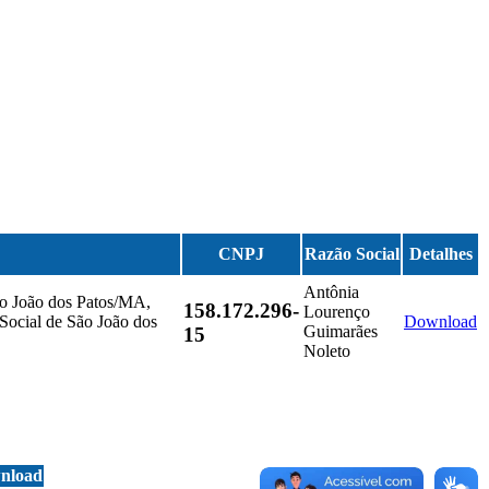
CNPJ
Razão Social
Detalhes
Antônia
ão João dos Patos/MA,
158.172.296-
Lourenço
 Social de São João dos
Download
Guimarães
15
Noleto
nload