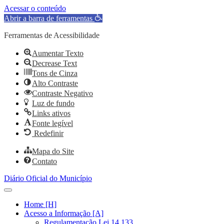
Acessar o conteúdo
Abrir a barra de ferramentas
Ferramentas de Acessibilidade
Aumentar Texto
Decrease Text
Tons de Cinza
Alto Contraste
Contraste Negativo
Luz de fundo
Links ativos
Fonte legível
Redefinir
Mapa do Site
Contato
Diário Oficial do Município
Home [H]
Acesso a Informação [A]
Regulamentação Lei 14.133