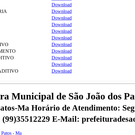
Download
RIA
Download
Download
Download
Download
Download
TIVO
Download
AMENTO
Download
DITIVO
Download
Download
ADITIVO
Download
tura Municipal de São João dos P
 Patos-Ma
Horário de Atendimento: Segu
 | (99)35512229
E-Mail: prefeiturades
s Patos - Ma