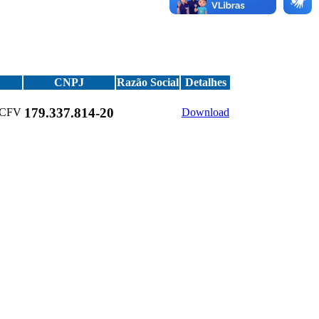
CNPJ
Razão Social
Detalhes
179.337.814-20
 SCFV
Download