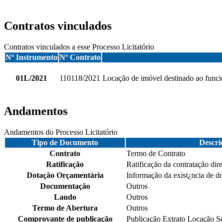
Contratos vinculados
Contratos vinculados a esse Processo Licitatório
Nº Instrumento
Nº Contrato
01L/2021
110118/2021
Locação de imóvel destinado ao func
Andamentos
Andamentos do Processo Licitatório
Tipo de Documento
Descri
Contrato
Termo de Contrato
Ratificação
Ratificação da contratação dire
Dotação Orçamentária
Informação da exist¿ncia de d
Documentação
Outros
Laudo
Outros
Termo de Abertura
Outros
Comprovante de publicação
Publicação Extrato Locação S