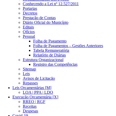
Conhecendo a Lei nº 12.527/2011
Portarias
Decretos
Prestação de Contas
Diário Oficial do Município
Editais
Ofícios
Pessoal
Folha de Pagamento
Folha de Pagamentos – Gestões Anteriores
Tabela Remuneratória
Relatório de Diárias
Estrutura Organizacional
Registro das Competências
Sitemap
Leis
Avisos de Licitação
Repasses
Leis Orçamentárias [M]
LOA | PPA | LDO
Execução Orçamentária [X]
RREO | RGF
Receitas
Despesas
Covid-19