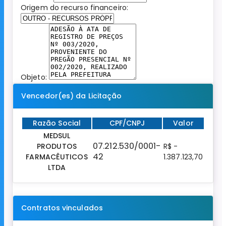
Origem do recurso financeiro:
Objeto:
Vencedor(es) da Licitação
Razão Social
CPF/CNPJ
Valor
MEDSUL
07.212.530/0001-
PRODUTOS
R$ -
42
FARMACÊUTICOS
1.387.123,70
LTDA
Contratos vinculados