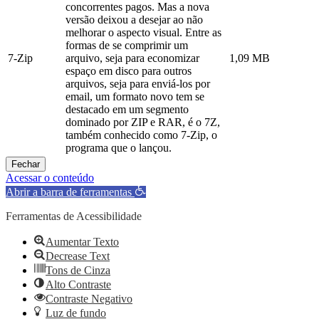
concorrentes pagos. Mas a nova
versão deixou a desejar ao não
melhorar o aspecto visual. Entre as
formas de se comprimir um
7-Zip
arquivo, seja para economizar
1,09 MB
espaço em disco para outros
arquivos, seja para enviá-los por
email, um formato novo tem se
destacado em um segmento
dominado por ZIP e RAR, é o 7Z,
também conhecido como 7-Zip, o
programa que o lançou.
Fechar
Acessar o conteúdo
Abrir a barra de ferramentas
Ferramentas de Acessibilidade
Aumentar Texto
Decrease Text
Tons de Cinza
Alto Contraste
Contraste Negativo
Luz de fundo