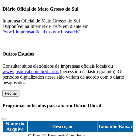
Diário Oficial do Mato Grosso do Sul
Imprensa Oficial de Mato Grosso do Sul
Disponível na Internet de 1979 em diante em
//ww1.imprensaoficial.ms.gov.br/search/
Outros Estados
Consultar sítios eletrônicos de imprensas oficiais locais ou
www.jusbrasil.com.br/diarios
(necessário cadastro gratuito). Os
períodos digitalizados nesse sítio variam de acordo com o diário
pesquisado.
Fechar
Programas indicados para abrir o Diário Oficial
Nome do
Descrição
Tamanho
Baixar
Arquivo
O Foxit® Reader® é um leve,