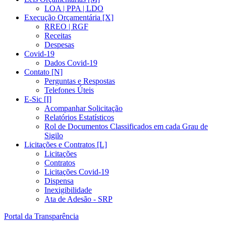
LOA | PPA | LDO
Execução Orçamentária [X]
RREO | RGF
Receitas
Despesas
Covid-19
Dados Covid-19
Contato [N]
Perguntas e Respostas
Telefones Úteis
E-Sic [I]
Acompanhar Solicitação
Relatórios Estatísticos
Rol de Documentos Classificados em cada Grau de
Sigilo
Licitações e Contratos [L]
Licitações
Contratos
Licitações Covid-19
Dispensa
Inexigibilidade
Ata de Adesão - SRP
Portal da Transparência