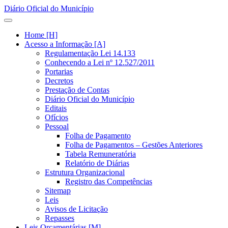
Diário Oficial do Município
Home [H]
Acesso a Informação [A]
Regulamentação Lei 14.133
Conhecendo a Lei nº 12.527/2011
Portarias
Decretos
Prestação de Contas
Diário Oficial do Município
Editais
Ofícios
Pessoal
Folha de Pagamento
Folha de Pagamentos – Gestões Anteriores
Tabela Remuneratória
Relatório de Diárias
Estrutura Organizacional
Registro das Competências
Sitemap
Leis
Avisos de Licitação
Repasses
Leis Orçamentárias [M]