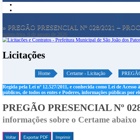
» PREGÃO PRESENCIAL Nº 028/2021 – PROC
quinta-feira, 6 de agosto de 2026
Licitações
Home
Certame - Licitação
PREGÃO
Regida pela Lei nº 12.527/2011, e conhecida como Lei de Acesso à
públicos, de todos os entes e Poderes, informações públicas por e
PREGÃO PRESENCIAL Nº 028/
informações sobre o Certame abaixo
Voltar
Exportar PDF
Imprimir