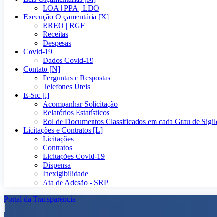
LOA | PPA | LDO
Execução Orçamentária [X]
RREO | RGF
Receitas
Despesas
Covid-19
Dados Covid-19
Contato [N]
Perguntas e Respostas
Telefones Úteis
E-Sic [I]
Acompanhar Solicitação
Relatórios Estatísticos
Rol de Documentos Classificados em cada Grau de Sigil
Licitações e Contratos [L]
Licitações
Contratos
Licitações Covid-19
Dispensa
Inexigibilidade
Ata de Adesão - SRP
Portal da Transparência