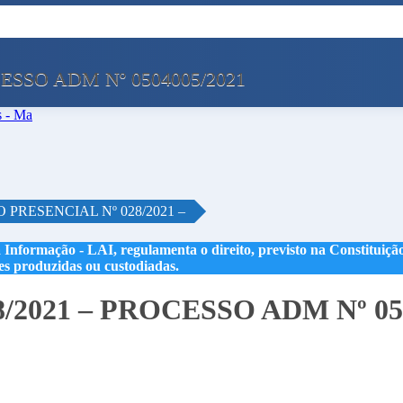
ESSO ADM Nº 0504005/2021
 PRESENCIAL Nº 028/2021 –
 Informação - LAI, regulamenta o direito, previsto na Constituição,
les produzidas ou custodiadas.
2021 – PROCESSO ADM Nº 05