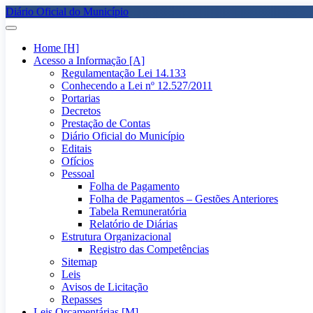
Diário Oficial do Município
Home [H]
Acesso a Informação [A]
Regulamentação Lei 14.133
Conhecendo a Lei nº 12.527/2011
Portarias
Decretos
Prestação de Contas
Diário Oficial do Município
Editais
Ofícios
Pessoal
Folha de Pagamento
Folha de Pagamentos – Gestões Anteriores
Tabela Remuneratória
Relatório de Diárias
Estrutura Organizacional
Registro das Competências
Sitemap
Leis
Avisos de Licitação
Repasses
Leis Orçamentárias [M]