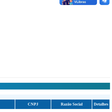
CNPJ
Razão Social
Detalhes