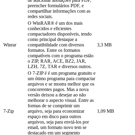
de adicionar anotações para PDF,
preencher formulários PDF, e
compartilhar informações com as
redes sociais.
O WinRAR® é um dos mais
conhecidos e eficientes
compactadores disponíveis, tendo
como principal destaque a
Winrar
compatibilidade com diversos
3,3 MB
formatos. Entre os formatos
compatíveis com o programa estão
o ZIP, RAR, ACE, BZ2, JAR,
LZH, 7Z, TAR e diversos outros.
O 7-ZIP é é um programa gratuito e
um ótimo programa para compactar
arquivos e se mostra melhor que os
concorrentes pagos. Mas a nova
versão deixou a desejar ao não
melhorar o aspecto visual. Entre as
formas de se comprimir um
7-Zip
arquivo, seja para economizar
1,09 MB
espaço em disco para outros
arquivos, seja para enviá-los por
email, um formato novo tem se
destacado em um segmento