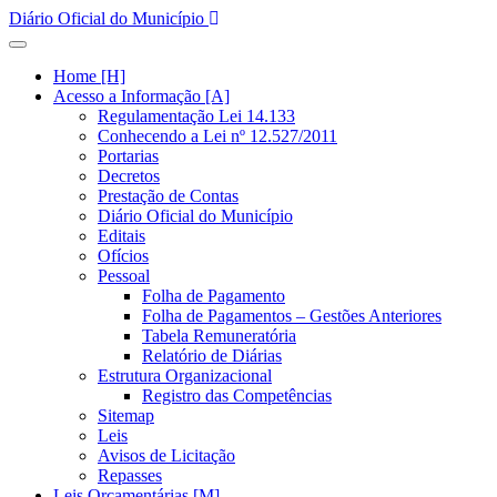
Diário Oficial do Município
Home [H]
Acesso a Informação [A]
Regulamentação Lei 14.133
Conhecendo a Lei nº 12.527/2011
Portarias
Decretos
Prestação de Contas
Diário Oficial do Município
Editais
Ofícios
Pessoal
Folha de Pagamento
Folha de Pagamentos – Gestões Anteriores
Tabela Remuneratória
Relatório de Diárias
Estrutura Organizacional
Registro das Competências
Sitemap
Leis
Avisos de Licitação
Repasses
Leis Orçamentárias [M]