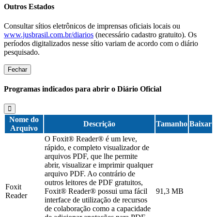
Outros Estados
Consultar sítios eletrônicos de imprensas oficiais locais ou
www.jusbrasil.com.br/diarios
(necessário cadastro gratuito). Os
períodos digitalizados nesse sítio variam de acordo com o diário
pesquisado.
Fechar
Programas indicados para abrir o Diário Oficial
Nome do
Descrição
Tamanho
Baixar
Arquivo
O Foxit® Reader® é um leve,
rápido, e completo visualizador de
arquivos PDF, que lhe permite
abrir, visualizar e imprimir qualquer
arquivo PDF. Ao contrário de
outros leitores de PDF gratuitos,
Foxit
Foxit® Reader® possui uma fácil
91,3 MB
Reader
interface de utilização de recursos
de colaboração como a capacidade