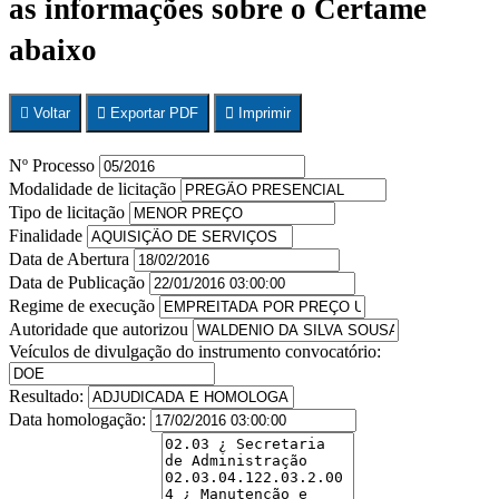
as informações sobre o Certame
abaixo
Voltar
Exportar PDF
Imprimir
Nº Processo
Modalidade de licitação
Tipo de licitação
Finalidade
Data de Abertura
Data de Publicação
Regime de execução
Autoridade que autorizou
Veículos de divulgação do instrumento convocatório:
Resultado:
Data homologação: