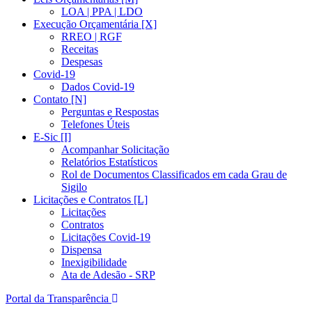
LOA | PPA | LDO
Execução Orçamentária [X]
RREO | RGF
Receitas
Despesas
Covid-19
Dados Covid-19
Contato [N]
Perguntas e Respostas
Telefones Úteis
E-Sic [I]
Acompanhar Solicitação
Relatórios Estatísticos
Rol de Documentos Classificados em cada Grau de
Sigilo
Licitações e Contratos [L]
Licitações
Contratos
Licitações Covid-19
Dispensa
Inexigibilidade
Ata de Adesão - SRP
Portal da Transparência