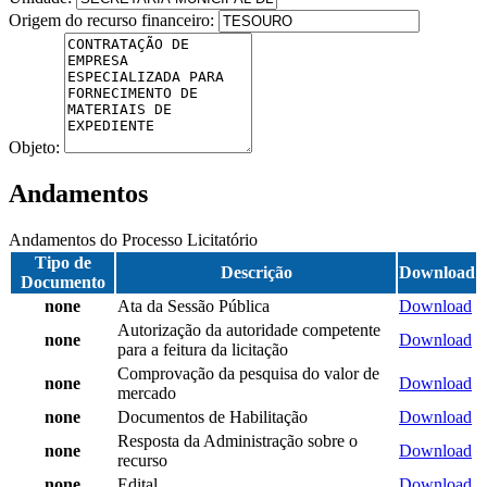
Origem do recurso financeiro:
Objeto:
Andamentos
Andamentos do Processo Licitatório
Tipo de
Descrição
Download
Documento
none
Ata da Sessão Pública
Download
Autorização da autoridade competente
none
Download
para a feitura da licitação
Comprovação da pesquisa do valor de
none
Download
mercado
none
Documentos de Habilitação
Download
Resposta da Administração sobre o
none
Download
recurso
none
Edital
Download