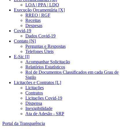
LOA | PPA | LDO
Execução Orçamentária [X]
RREO | RGF
Receitas
Despesas
Covid-19
Dados Covid-19
Contato [N]
Perguntas e Respostas
Telefones Úteis
E-Sic [I]
Acompanhar Solicitação
Relatórios Estatísticos
Rol de Documentos Classificados em cada Grau de
Sigilo
Licitações e Contratos [L]
Licitações
Contratos
Licitações Covid-19
Dispensa
Inexigibilidade
Ata de Adesão - SRP
Portal da Transparência