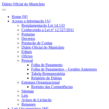
Diário Oficial do Município
Home [H]
Acesso a Informação [A]
Regulamentação Lei 14.133
Conhecendo a Lei nº 12.527/2011
Portarias
Decretos
Prestação de Contas
Diário Oficial do Município
Editais
Ofícios
Pessoal
Folha de Pagamento
Folha de Pagamentos – Gestões Anteriores
Tabela Remuneratória
Relatório de Diárias
Estrutura Organizacional
Registro das Competências
Sitemap
Leis
Avisos de Licitação
Repasses
Leis Orçamentárias [M]