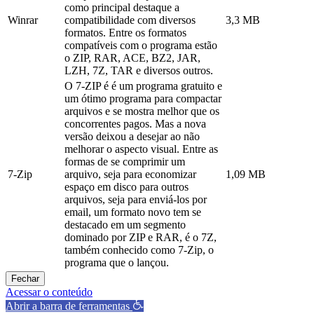
como principal destaque a
Winrar
compatibilidade com diversos
3,3 MB
formatos. Entre os formatos
compatíveis com o programa estão
o ZIP, RAR, ACE, BZ2, JAR,
LZH, 7Z, TAR e diversos outros.
O 7-ZIP é é um programa gratuito e
um ótimo programa para compactar
arquivos e se mostra melhor que os
concorrentes pagos. Mas a nova
versão deixou a desejar ao não
melhorar o aspecto visual. Entre as
formas de se comprimir um
7-Zip
arquivo, seja para economizar
1,09 MB
espaço em disco para outros
arquivos, seja para enviá-los por
email, um formato novo tem se
destacado em um segmento
dominado por ZIP e RAR, é o 7Z,
também conhecido como 7-Zip, o
programa que o lançou.
Fechar
Acessar o conteúdo
Abrir a barra de ferramentas