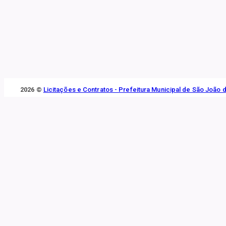
2026 ©
Licitações e Contratos - Prefeitura Municipal de São João 
Sobre o Portal da Transparência
O Portal da Transparência é uma iniciativa do Municíoio que propicia o c
por meio da Lei de Acesso a Informação.
A Transparência tem papel importante no combate à corrupção, ao induzir
Fechar
Retificação