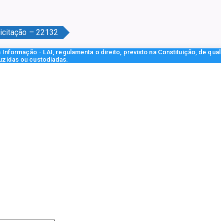
icitação – 22132
Informação - LAI, regulamenta o direito, previsto na Constituição, de qua
uzidas ou custodiadas.