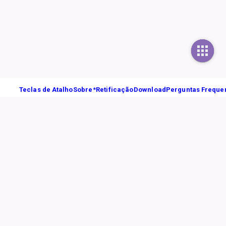
Teclas de Atalho
Sobre
*Retificação
Download
Perguntas Freque
as do mesmo, além de oferecer ferramenta para solicitações de informações
lgação das ações por cidadãos, pesquisadores e mídia.