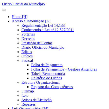
Diário Oficial do Município
Home [H]
Acesso a Informação [A]
Regulamentação Lei 14.133
Conhecendo a Lei nº 12.527/2011
Portarias
Decretos
Prestação de Contas
Diário Oficial do Município
Editais
Ofícios
Pessoal
Folha de Pagamento
Folha de Pagamentos – Gestões Anteriores
Tabela Remuneratória
Relatório de Diárias
Estrutura Organizacional
Registro das Competências
Sitemap
Leis
Avisos de Licitação
Repasses
Leis Orçamentárias [M]