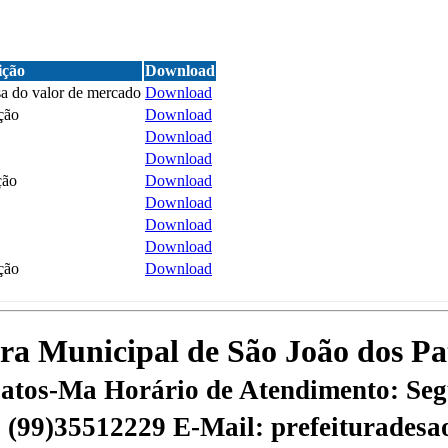
ição
Download
a do valor de mercado
Download
ção
Download
Download
Download
ção
Download
Download
Download
Download
ção
Download
tura Municipal de São João dos P
 Patos-Ma
Horário de Atendimento: Segu
 | (99)35512229
E-Mail: prefeiturades