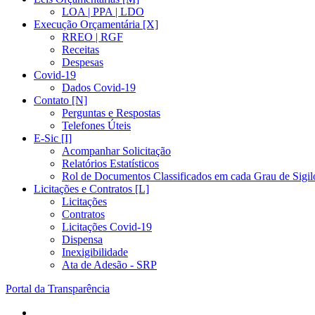
LOA | PPA | LDO
Execução Orçamentária [X]
RREO | RGF
Receitas
Despesas
Covid-19
Dados Covid-19
Contato [N]
Perguntas e Respostas
Telefones Úteis
E-Sic [I]
Acompanhar Solicitação
Relatórios Estatísticos
Rol de Documentos Classificados em cada Grau de Sigil
Licitações e Contratos [L]
Licitações
Contratos
Licitações Covid-19
Dispensa
Inexigibilidade
Ata de Adesão - SRP
Portal da Transparência