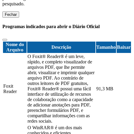
pesquisado.
Fechar
Programas indicados para abrir o Diário Oficial
Nome do
Descrição
Tamanho
Baixar
Arquivo
O Foxit® Reader® é um leve,
rápido, e completo visualizador de
arquivos PDF, que lhe permite
abrir, visualizar e imprimir qualquer
arquivo PDF. Ao contrário de
outros leitores de PDF gratuitos,
Foxit
Foxit® Reader® possui uma fácil
91,3 MB
Reader
interface de utilização de recursos
de colaboração como a capacidade
de adicionar anotações para PDF,
preencher formulários PDF, e
compartilhar informações com as
redes sociais.
O WinRAR® é um dos mais
conhecidos e eficientes