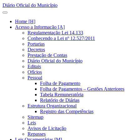
Diário Oficial do Município
Home [H]
Acesso a Informação [A]
Regulamentação Lei 14.133
Conhecendo a Lei nº 12.527/2011
Portarias
Decretos
Prestação de Contas
Diário Oficial do Município
Editais
Ofícios
Pessoal
Folha de Pagamento
Folha de Pagamentos – Gestões Anteriores
Tabela Remuneratória
Relatório de Diárias
Estrutura Organizacional
Registro das Competências
Sitemap
Leis
Avisos de Licitação
Repasses
Leis Orçamentárias [M]