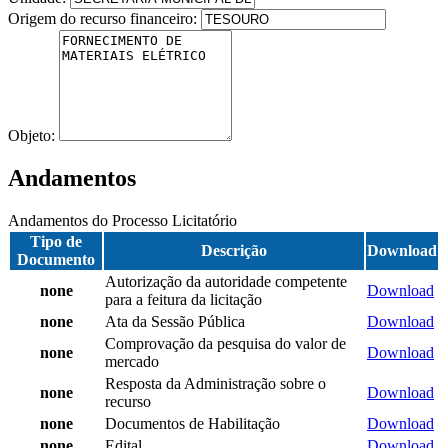
Origem do recurso financeiro:
Objeto:
Andamentos
Andamentos do Processo Licitatório
Tipo de
Descrição
Download
Documento
Autorização da autoridade competente
none
Download
para a feitura da licitação
none
Ata da Sessão Pública
Download
Comprovação da pesquisa do valor de
none
Download
mercado
Resposta da Administração sobre o
none
Download
recurso
none
Documentos de Habilitação
Download
none
Edital
Download