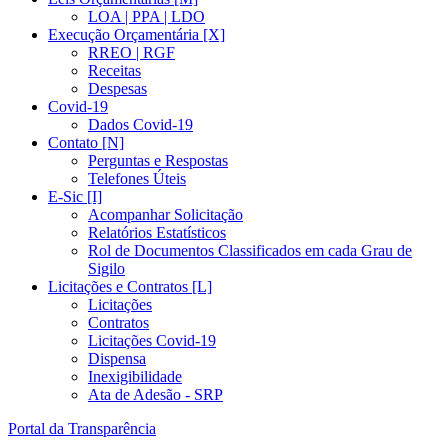
LOA | PPA | LDO
Execução Orçamentária [X]
RREO | RGF
Receitas
Despesas
Covid-19
Dados Covid-19
Contato [N]
Perguntas e Respostas
Telefones Úteis
E-Sic [I]
Acompanhar Solicitação
Relatórios Estatísticos
Rol de Documentos Classificados em cada Grau de
Sigilo
Licitações e Contratos [L]
Licitações
Contratos
Licitações Covid-19
Dispensa
Inexigibilidade
Ata de Adesão - SRP
Portal da Transparência