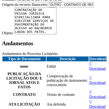
Origem do recurso financeiro:
Objeto:
Andamentos
Andamentos do Processo Licitatório
Tipo de Documento
Descrição
Download
none
Edital
Download
PUBLICAÇÃO DA
Comprovação de
LICITAÇÃO DOU E
publicação do instrumento
JORNAL ATOS E
Download
convocatório
FATOS
CONTRATO
Termo de contrato
Download
ATA LICITAÇÃO
Ata deferida
Download