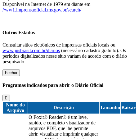
Disponível na Internet de 1979 em diante em
//ww1.imprensaoficial.ms.gov.br/search/
Outros Estados
Consultar sítios eletrônicos de imprensas oficiais locais ou
www.jusbrasil.com.br/diarios
(necessário cadastro gratuito). Os
períodos digitalizados nesse sítio variam de acordo com o diário
pesquisado.
Fechar
Programas indicados para abrir o Diário Oficial
Nome do
Descrição
Tamanho
Baixar
Arquivo
O Foxit® Reader® é um leve,
rápido, e completo visualizador de
arquivos PDF, que lhe permite
abrir, visualizar e imprimir qualquer