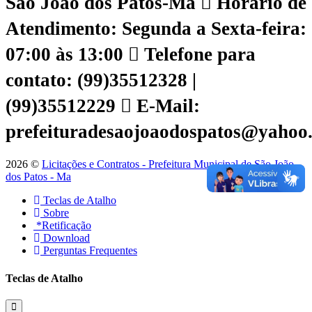
São João dos Patos-Ma
Horário de
Atendimento: Segunda a Sexta-feira:
07:00 às 13:00
Telefone para
contato: (99)35512328 |
(99)35512229
E-Mail:
prefeituradesaojoaodospatos@yahoo
2026 ©
Licitações e Contratos - Prefeitura Municipal de São João
dos Patos - Ma
Teclas de Atalho
Sobre
*Retificação
Download
Perguntas Frequentes
Teclas de Atalho