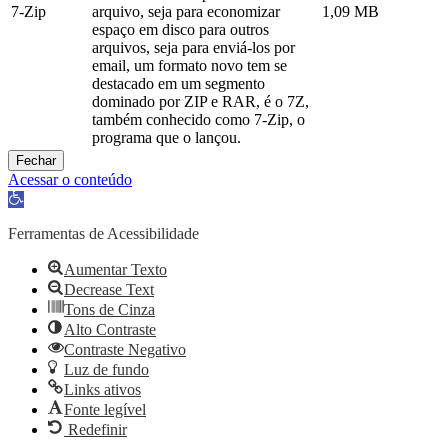
7-Zip
arquivo, seja para economizar
1,09 MB
espaço em disco para outros
arquivos, seja para enviá-los por
email, um formato novo tem se
destacado em um segmento
dominado por ZIP e RAR, é o 7Z,
também conhecido como 7-Zip, o
programa que o lançou.
Fechar
Acessar o conteúdo
Abrir
a
barra
Ferramentas de Acessibilidade
de
ferramentas
Aumentar Texto
Decrease Text
Tons de Cinza
Alto Contraste
Contraste Negativo
Luz de fundo
Links ativos
Fonte legível
Redefinir