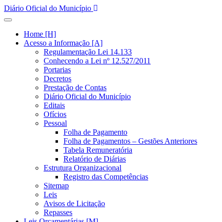
Diário Oficial do Município
Home [H]
Acesso a Informação [A]
Regulamentação Lei 14.133
Conhecendo a Lei nº 12.527/2011
Portarias
Decretos
Prestação de Contas
Diário Oficial do Município
Editais
Ofícios
Pessoal
Folha de Pagamento
Folha de Pagamentos – Gestões Anteriores
Tabela Remuneratória
Relatório de Diárias
Estrutura Organizacional
Registro das Competências
Sitemap
Leis
Avisos de Licitação
Repasses
Leis Orçamentárias [M]