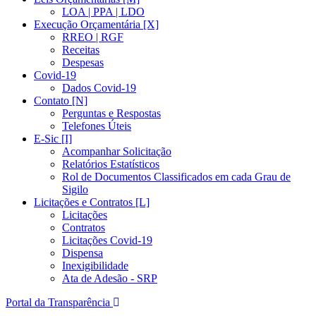
LOA | PPA | LDO
Execução Orçamentária [X]
RREO | RGF
Receitas
Despesas
Covid-19
Dados Covid-19
Contato [N]
Perguntas e Respostas
Telefones Úteis
E-Sic [I]
Acompanhar Solicitação
Relatórios Estatísticos
Rol de Documentos Classificados em cada Grau de
Sigilo
Licitações e Contratos [L]
Licitações
Contratos
Licitações Covid-19
Dispensa
Inexigibilidade
Ata de Adesão - SRP
Portal da Transparência