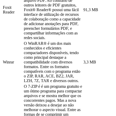
arquivo PDF. Ao contrário de
outros leitores de PDF gratuitos,
Foxit
Foxit® Reader® possui uma fácil
91,3 MB
Reader
interface de utilização de recursos
de colaboração como a capacidade
de adicionar anotações para PDF,
preencher formulários PDF, e
compartilhar informações com as
redes sociais.
O WinRAR® é um dos mais
conhecidos e eficientes
compactadores disponíveis, tendo
como principal destaque a
Winrar
compatibilidade com diversos
3,3 MB
formatos. Entre os formatos
compatíveis com o programa estão
o ZIP, RAR, ACE, BZ2, JAR,
LZH, 7Z, TAR e diversos outros.
O 7-ZIP é é um programa gratuito e
um ótimo programa para compactar
arquivos e se mostra melhor que os
concorrentes pagos. Mas a nova
versão deixou a desejar ao não
melhorar o aspecto visual. Entre as
formas de se comprimir um