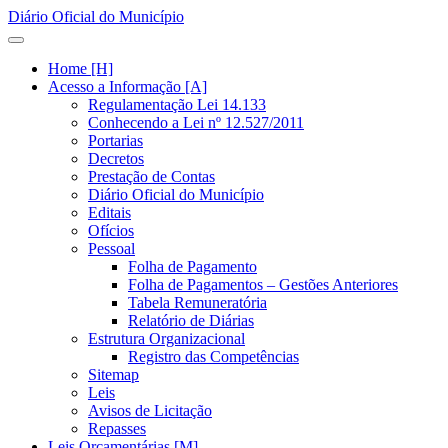
Diário Oficial do Município
Home [H]
Acesso a Informação [A]
Regulamentação Lei 14.133
Conhecendo a Lei nº 12.527/2011
Portarias
Decretos
Prestação de Contas
Diário Oficial do Município
Editais
Ofícios
Pessoal
Folha de Pagamento
Folha de Pagamentos – Gestões Anteriores
Tabela Remuneratória
Relatório de Diárias
Estrutura Organizacional
Registro das Competências
Sitemap
Leis
Avisos de Licitação
Repasses
Leis Orçamentárias [M]