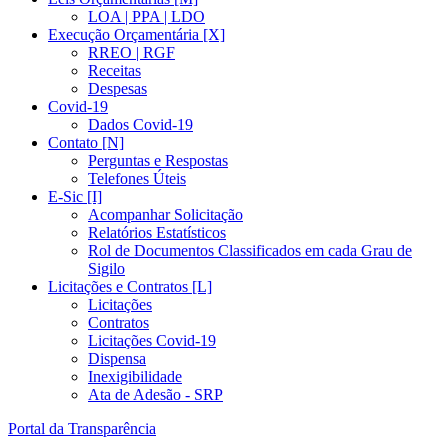
LOA | PPA | LDO
Execução Orçamentária [X]
RREO | RGF
Receitas
Despesas
Covid-19
Dados Covid-19
Contato [N]
Perguntas e Respostas
Telefones Úteis
E-Sic [I]
Acompanhar Solicitação
Relatórios Estatísticos
Rol de Documentos Classificados em cada Grau de
Sigilo
Licitações e Contratos [L]
Licitações
Contratos
Licitações Covid-19
Dispensa
Inexigibilidade
Ata de Adesão - SRP
Portal da Transparência