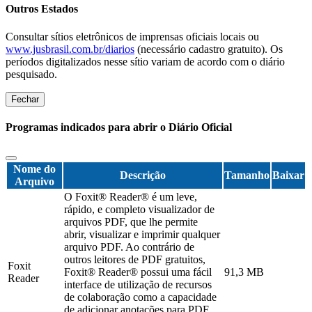
Outros Estados
Consultar sítios eletrônicos de imprensas oficiais locais ou
www.jusbrasil.com.br/diarios
(necessário cadastro gratuito). Os
períodos digitalizados nesse sítio variam de acordo com o diário
pesquisado.
Fechar
Programas indicados para abrir o Diário Oficial
Nome do
Descrição
Tamanho
Baixar
Arquivo
O Foxit® Reader® é um leve,
rápido, e completo visualizador de
arquivos PDF, que lhe permite
abrir, visualizar e imprimir qualquer
arquivo PDF. Ao contrário de
outros leitores de PDF gratuitos,
Foxit
Foxit® Reader® possui uma fácil
91,3 MB
Reader
interface de utilização de recursos
de colaboração como a capacidade
de adicionar anotações para PDF,