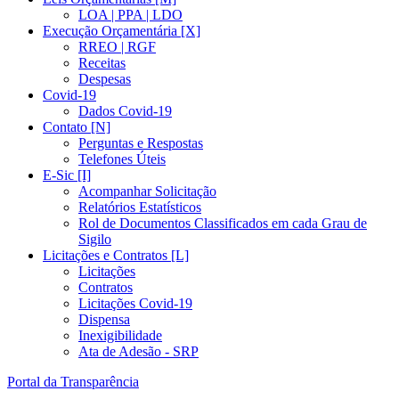
LOA | PPA | LDO
Execução Orçamentária [X]
RREO | RGF
Receitas
Despesas
Covid-19
Dados Covid-19
Contato [N]
Perguntas e Respostas
Telefones Úteis
E-Sic [I]
Acompanhar Solicitação
Relatórios Estatísticos
Rol de Documentos Classificados em cada Grau de
Sigilo
Licitações e Contratos [L]
Licitações
Contratos
Licitações Covid-19
Dispensa
Inexigibilidade
Ata de Adesão - SRP
Portal da Transparência