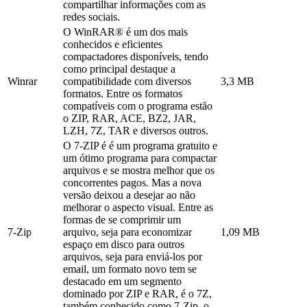
compartilhar informações com as
redes sociais.
O WinRAR® é um dos mais
conhecidos e eficientes
compactadores disponíveis, tendo
como principal destaque a
Winrar
compatibilidade com diversos
3,3 MB
formatos. Entre os formatos
compatíveis com o programa estão
o ZIP, RAR, ACE, BZ2, JAR,
LZH, 7Z, TAR e diversos outros.
O 7-ZIP é é um programa gratuito e
um ótimo programa para compactar
arquivos e se mostra melhor que os
concorrentes pagos. Mas a nova
versão deixou a desejar ao não
melhorar o aspecto visual. Entre as
formas de se comprimir um
7-Zip
arquivo, seja para economizar
1,09 MB
espaço em disco para outros
arquivos, seja para enviá-los por
email, um formato novo tem se
destacado em um segmento
dominado por ZIP e RAR, é o 7Z,
também conhecido como 7-Zip, o