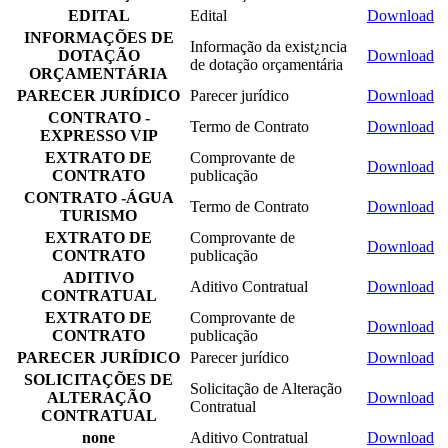
EDITAL
Edital
Download
INFORMAÇÕES DE
Informação da exist¿ncia
DOTAÇÃO
Download
de dotação orçamentária
ORÇAMENTÁRIA
PARECER JURÍDICO
Parecer jurídico
Download
CONTRATO -
Termo de Contrato
Download
EXPRESSO VIP
EXTRATO DE
Comprovante de
Download
CONTRATO
publicação
CONTRATO -ÁGUA
Termo de Contrato
Download
TURISMO
EXTRATO DE
Comprovante de
Download
CONTRATO
publicação
ADITIVO
Aditivo Contratual
Download
CONTRATUAL
EXTRATO DE
Comprovante de
Download
CONTRATO
publicação
PARECER JURÍDICO
Parecer jurídico
Download
SOLICITAÇÕES DE
Solicitação de Alteração
ALTERAÇÃO
Download
Contratual
CONTRATUAL
none
Aditivo Contratual
Download