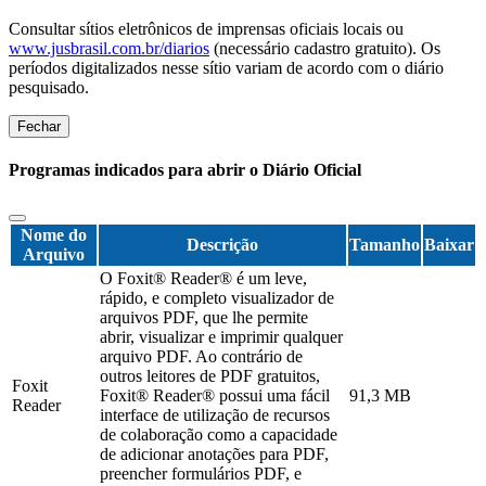
Consultar sítios eletrônicos de imprensas oficiais locais ou
www.jusbrasil.com.br/diarios
(necessário cadastro gratuito). Os
períodos digitalizados nesse sítio variam de acordo com o diário
pesquisado.
Fechar
Programas indicados para abrir o Diário Oficial
Nome do
Descrição
Tamanho
Baixar
Arquivo
O Foxit® Reader® é um leve,
rápido, e completo visualizador de
arquivos PDF, que lhe permite
abrir, visualizar e imprimir qualquer
arquivo PDF. Ao contrário de
outros leitores de PDF gratuitos,
Foxit
Foxit® Reader® possui uma fácil
91,3 MB
Reader
interface de utilização de recursos
de colaboração como a capacidade
de adicionar anotações para PDF,
preencher formulários PDF, e