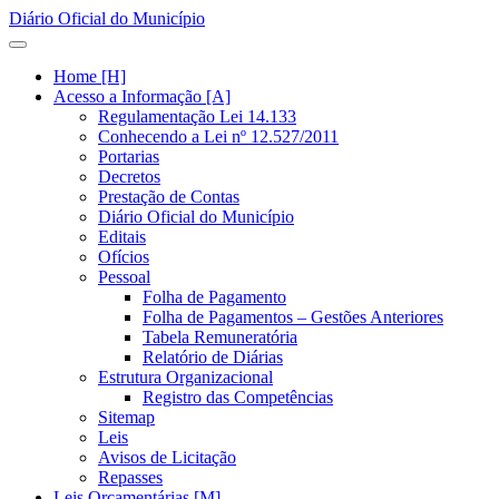
Diário Oficial do Município
Home [H]
Acesso a Informação [A]
Regulamentação Lei 14.133
Conhecendo a Lei nº 12.527/2011
Portarias
Decretos
Prestação de Contas
Diário Oficial do Município
Editais
Ofícios
Pessoal
Folha de Pagamento
Folha de Pagamentos – Gestões Anteriores
Tabela Remuneratória
Relatório de Diárias
Estrutura Organizacional
Registro das Competências
Sitemap
Leis
Avisos de Licitação
Repasses
Leis Orçamentárias [M]