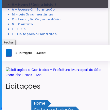
H – Home (Página Inicial)
A – Acesse à Informação
M – Leis Orçamentárias
X – Execução Orçamentária
N – Contato
I – E-Sic
L – Licitações e Contratos
Fechar
» Licitação – 34652
Licitações
Home
u
Certame - Licitação