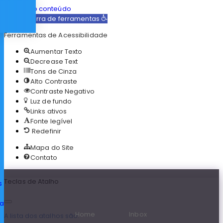
Acessar o conteúdo
Abrir a barra de ferramentas
Ferramentas de Acessibilidade
Aumentar Texto
Decrease Text
Tons de Cinza
Alto Contraste
Contraste Negativo
Luz de fundo
Links ativos
Fonte legível
Redefinir
Mapa do Site
Contato
Teclas de Atalho
s
ia
Home
Inbox
A lista dos atalhos são: