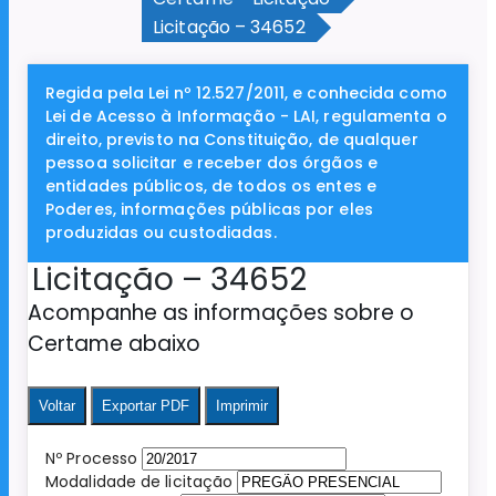
Licitação – 34652
Regida pela Lei nº 12.527/2011, e conhecida como
Lei de Acesso à Informação - LAI, regulamenta o
direito, previsto na Constituição, de qualquer
pessoa solicitar e receber dos órgãos e
entidades públicos, de todos os entes e
Poderes, informações públicas por eles
produzidas ou custodiadas.
Licitação – 34652
Acompanhe as informações sobre o
Certame abaixo
Voltar
Exportar PDF
Imprimir
Nº Processo
Modalidade de licitação