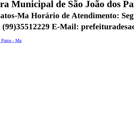
tura Municipal de São João dos P
 Patos-Ma
Horário de Atendimento: Segu
 | (99)35512229
E-Mail: prefeiturades
s Patos - Ma