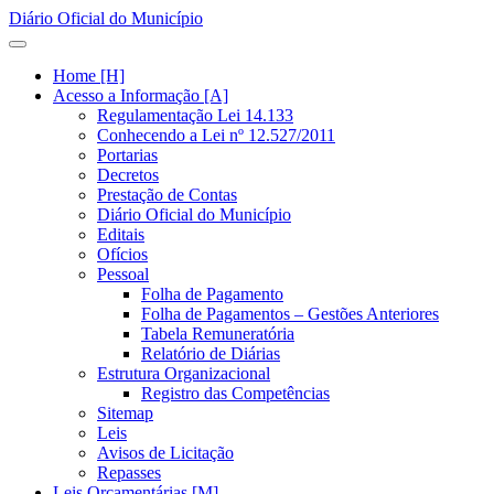
Diário Oficial do Município
Home [H]
Acesso a Informação [A]
Regulamentação Lei 14.133
Conhecendo a Lei nº 12.527/2011
Portarias
Decretos
Prestação de Contas
Diário Oficial do Município
Editais
Ofícios
Pessoal
Folha de Pagamento
Folha de Pagamentos – Gestões Anteriores
Tabela Remuneratória
Relatório de Diárias
Estrutura Organizacional
Registro das Competências
Sitemap
Leis
Avisos de Licitação
Repasses
Leis Orçamentárias [M]