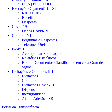
LOA | PPA | LDO
Execução Orçamentária [X]
RREO | RGF
Receitas
Despesas
Covid-19
Dados Covid-19
Contato [N]
Perguntas e Respostas
Telefones Úteis
E-Sic [I]
Acompanhar Solicitação
Relatórios Estatísticos
Rol de Documentos Classificados em cada Grau de
Sigilo
Licitações e Contratos [L]
Licitações
Contratos
Licitações Covid-19
Dispensa
Inexigibilidade
Ata de Adesão - SRP
Portal da Transparência