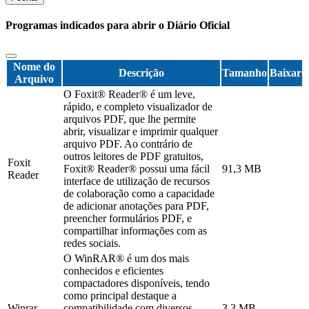
Programas indicados para abrir o Diário Oficial
Nome do
Descrição
Tamanho
Baixar
Arquivo
O Foxit® Reader® é um leve,
rápido, e completo visualizador de
arquivos PDF, que lhe permite
abrir, visualizar e imprimir qualquer
arquivo PDF. Ao contrário de
outros leitores de PDF gratuitos,
Foxit
Foxit® Reader® possui uma fácil
91,3 MB
Reader
interface de utilização de recursos
de colaboração como a capacidade
de adicionar anotações para PDF,
preencher formulários PDF, e
compartilhar informações com as
redes sociais.
O WinRAR® é um dos mais
conhecidos e eficientes
compactadores disponíveis, tendo
como principal destaque a
Winrar
compatibilidade com diversos
3,3 MB