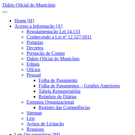
Diário Oficial do Município
Home [H]
Acesso a Informação [A]
Regulamentação Lei 14.133
Conhecendo a Lei nº 12.527/2011
Portarias
Decretos
Prestação de Contas
Diário Oficial do Município
Editais
Ofícios
Pessoal
Folha de Pagamento
Folha de Pagamentos – Gestões Anteriores
Tabela Remuneratória
Relatório de Diárias
Estrutura Organizacional
Registro das Competências
Sitemap
Leis
Avisos de Licitação
Repasses
Leis Orçamentárias [M]