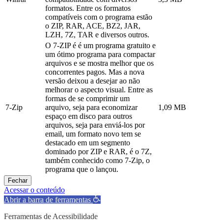
formatos. Entre os formatos
compatíveis com o programa estão
o ZIP, RAR, ACE, BZ2, JAR,
LZH, 7Z, TAR e diversos outros.
O 7-ZIP é é um programa gratuito e
um ótimo programa para compactar
arquivos e se mostra melhor que os
concorrentes pagos. Mas a nova
versão deixou a desejar ao não
melhorar o aspecto visual. Entre as
formas de se comprimir um
7-Zip
arquivo, seja para economizar
1,09 MB
espaço em disco para outros
arquivos, seja para enviá-los por
email, um formato novo tem se
destacado em um segmento
dominado por ZIP e RAR, é o 7Z,
também conhecido como 7-Zip, o
programa que o lançou.
Fechar
Acessar o conteúdo
Abrir a barra de ferramentas
Ferramentas de Acessibilidade