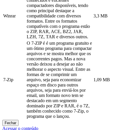
conhecidos e eficientes
compactadores disponíveis, tendo
como principal destaque a
Winrar
compatibilidade com diversos
3,3 MB
formatos. Entre os formatos
compatíveis com o programa estão
o ZIP, RAR, ACE, BZ2, JAR,
LZH, 7Z, TAR e diversos outros.
O 7-ZIP é é um programa gratuito e
um ótimo programa para compactar
arquivos e se mostra melhor que os
concorrentes pagos. Mas a nova
versão deixou a desejar ao não
melhorar o aspecto visual. Entre as
formas de se comprimir um
7-Zip
arquivo, seja para economizar
1,09 MB
espaço em disco para outros
arquivos, seja para enviá-los por
email, um formato novo tem se
destacado em um segmento
dominado por ZIP e RAR, é o 7Z,
também conhecido como 7-Zip, o
programa que o lançou.
Fechar
Acessar o conteúdo