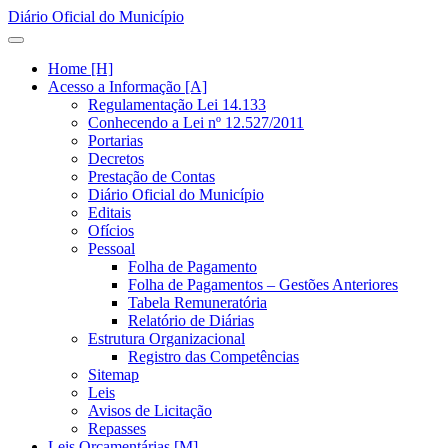
Diário Oficial do Município
Home [H]
Acesso a Informação [A]
Regulamentação Lei 14.133
Conhecendo a Lei nº 12.527/2011
Portarias
Decretos
Prestação de Contas
Diário Oficial do Município
Editais
Ofícios
Pessoal
Folha de Pagamento
Folha de Pagamentos – Gestões Anteriores
Tabela Remuneratória
Relatório de Diárias
Estrutura Organizacional
Registro das Competências
Sitemap
Leis
Avisos de Licitação
Repasses
Leis Orçamentárias [M]