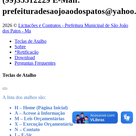
(99)35512229
E-Mail:
prefeituradesaojoaodospatos@yahoo
2026 ©
Licitações e Contratos - Prefeitura Municipal de São João
dos Patos - Ma
Teclas de Atalho
Sobre
*Retificação
Download
Perguntas Frequentes
Teclas de Atalho
A lista dos atalhos são:
H – Home (Página Inicial)
A – Acesse à Informação
M – Leis Orçamentárias
X – Execução Orçamentária
N – Contato
I – E-Sic