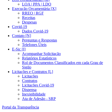
LOA | PPA | LDO
Execução Orçamentária [X]
RREO | RGF
Receitas
Despesas
Covid-19
Dados Covid-19
Contato [N]
Perguntas e Respostas
Telefones Úteis
E-Sic [I]
Acompanhar Solicitação
Relatórios Estatísticos
Rol de Documentos Classificados em cada Grau de
Sigilo
Licitações e Contratos [L]
Licitações
Contratos
Licitações Covid-19
Dispensa
Inexigibilidade
Ata de Adesão - SRP
Portal da Transparência