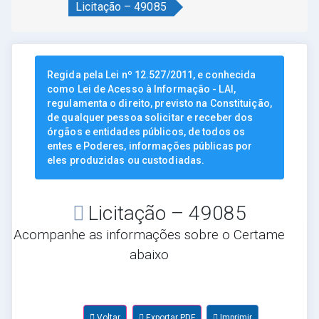
Licitação – 49085
Regida pela Lei nº 12.527/2011, e conhecida
como Lei de Acesso à Informação - LAI,
regulamenta o direito, previsto na Constituição,
de qualquer pessoa solicitar e receber dos
órgãos e entidades públicos, de todos os
entes e Poderes, informações públicas por
eles produzidas ou custodiadas.
Licitação – 49085
Acompanhe as informações sobre o Certame
abaixo
Voltar
Exportar PDF
Imprimir