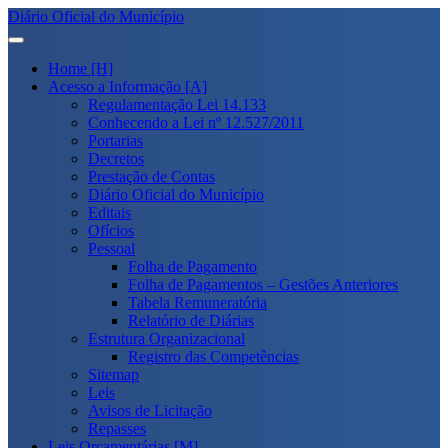
Diário Oficial do Município
Home [H]
Acesso a Informação [A]
Regulamentação Lei 14.133
Conhecendo a Lei nº 12.527/2011
Portarias
Decretos
Prestação de Contas
Diário Oficial do Município
Editais
Ofícios
Pessoal
Folha de Pagamento
Folha de Pagamentos – Gestões Anteriores
Tabela Remuneratória
Relatório de Diárias
Estrutura Organizacional
Registro das Competências
Sitemap
Leis
Avisos de Licitação
Repasses
Leis Orçamentárias [M]