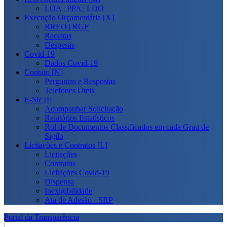
LOA | PPA | LDO
Execução Orçamentária [X]
RREO | RGF
Receitas
Despesas
Covid-19
Dados Covid-19
Contato [N]
Perguntas e Respostas
Telefones Úteis
E-Sic [I]
Acompanhar Solicitação
Relatórios Estatísticos
Rol de Documentos Classificados em cada Grau de
Sigilo
Licitações e Contratos [L]
Licitações
Contratos
Licitações Covid-19
Dispensa
Inexigibilidade
Ata de Adesão - SRP
Portal da Transparência