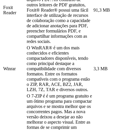
outros leitores de PDF gratuitos,
Foxit
Foxit® Reader® possui uma fácil
91,3 MB
Reader
interface de utilização de recursos
de colaboração como a capacidade
de adicionar anotações para PDF,
preencher formulários PDF, e
compartilhar informações com as
redes sociais.
O WinRAR® é um dos mais
conhecidos e eficientes
compactadores disponíveis, tendo
como principal destaque a
Winrar
compatibilidade com diversos
3,3 MB
formatos. Entre os formatos
compatíveis com o programa estão
o ZIP, RAR, ACE, BZ2, JAR,
LZH, 7Z, TAR e diversos outros.
O 7-ZIP é é um programa gratuito e
um ótimo programa para compactar
arquivos e se mostra melhor que os
concorrentes pagos. Mas a nova
versão deixou a desejar ao não
melhorar o aspecto visual. Entre as
formas de se comprimir um