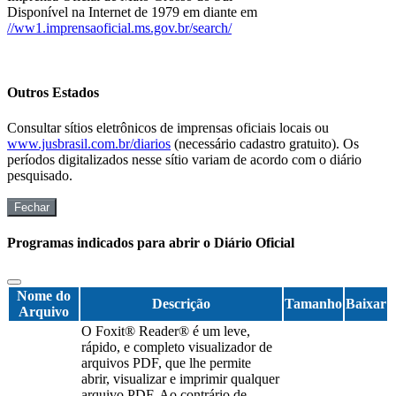
Disponível na Internet de 1979 em diante em
//ww1.imprensaoficial.ms.gov.br/search/
Outros Estados
Consultar sítios eletrônicos de imprensas oficiais locais ou
www.jusbrasil.com.br/diarios
(necessário cadastro gratuito). Os
períodos digitalizados nesse sítio variam de acordo com o diário
pesquisado.
Fechar
Programas indicados para abrir o Diário Oficial
Nome do
Descrição
Tamanho
Baixar
Arquivo
O Foxit® Reader® é um leve,
rápido, e completo visualizador de
arquivos PDF, que lhe permite
abrir, visualizar e imprimir qualquer
arquivo PDF. Ao contrário de