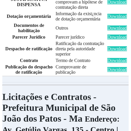
comprovam a hipótese de
Download
DISPENSA
contratação direta
Informação da exist¿ncia
Dotação orçamentária
Download
de dotação orçamentária
Documentos de
Outros
Download
habilitação
Parecer Jurídico
Parecer jurídico
Download
Ratificação da contratação
Despacho de ratificação
direta pela autoridade
Download
superior
Contrato
Termo de Contrato
Download
Publicação do despacho
Comprovante de
Download
de ratificação
publicação
Licitações e Contratos -
Prefeitura Municipal de São
João dos Patos - Ma
Endereço:
Av. Getúlio Vargas, 135 - Centro |