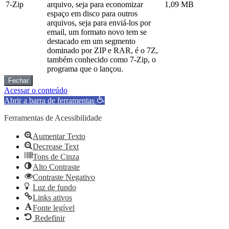
7-Zip
arquivo, seja para economizar
1,09 MB
espaço em disco para outros
arquivos, seja para enviá-los por
email, um formato novo tem se
destacado em um segmento
dominado por ZIP e RAR, é o 7Z,
também conhecido como 7-Zip, o
programa que o lançou.
Fechar
Acessar o conteúdo
Abrir a barra de ferramentas
Ferramentas de Acessibilidade
Aumentar Texto
Decrease Text
Tons de Cinza
Alto Contraste
Contraste Negativo
Luz de fundo
Links ativos
Fonte legível
Redefinir