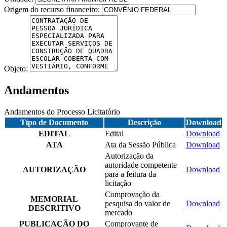
Origem do recurso financeiro:
Objeto:
Andamentos
Andamentos do Processo Licitatório
Tipo de Documento
Descrição
Download
EDITAL
Edital
Download
ATA
Ata da Sessão Pública
Download
Autorização da
autoridade competente
AUTORIZAÇÃO
Download
para a feitura da
licitação
Comprovação da
MEMORIAL
pesquisa do valor de
Download
DESCRITIVO
mercado
PUBLICAÇÃO DO
Comprovante de