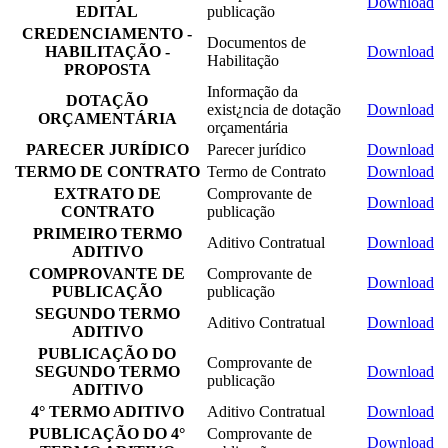
Download
EDITAL
publicação
CREDENCIAMENTO -
Documentos de
HABILITAÇÃO -
Download
Habilitação
PROPOSTA
Informação da
DOTAÇÃO
exist¿ncia de dotação
Download
ORÇAMENTÁRIA
orçamentária
PARECER JURÍDICO
Parecer jurídico
Download
TERMO DE CONTRATO
Termo de Contrato
Download
EXTRATO DE
Comprovante de
Download
CONTRATO
publicação
PRIMEIRO TERMO
Aditivo Contratual
Download
ADITIVO
COMPROVANTE DE
Comprovante de
Download
PUBLICAÇÃO
publicação
SEGUNDO TERMO
Aditivo Contratual
Download
ADITIVO
PUBLICAÇÃO DO
Comprovante de
SEGUNDO TERMO
Download
publicação
ADITIVO
4° TERMO ADITIVO
Aditivo Contratual
Download
PUBLICAÇÃO DO 4°
Comprovante de
Download