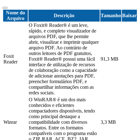
Nome do
Descrição
Tamanho
Baixar
Arquivo
O Foxit® Reader® é um leve,
rápido, e completo visualizador de
arquivos PDF, que lhe permite
abrir, visualizar e imprimir qualquer
arquivo PDF. Ao contrário de
outros leitores de PDF gratuitos,
Foxit
Foxit® Reader® possui uma fácil
91,3 MB
Reader
interface de utilização de recursos
de colaboração como a capacidade
de adicionar anotações para PDF,
preencher formulários PDF, e
compartilhar informações com as
redes sociais.
O WinRAR® é um dos mais
conhecidos e eficientes
compactadores disponíveis, tendo
como principal destaque a
Winrar
compatibilidade com diversos
3,3 MB
formatos. Entre os formatos
compatíveis com o programa estão
o ZIP, RAR, ACE, BZ2, JAR,