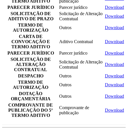
TERMO ADITIVO
publicação
PARECER JURÍDICO
Parecer jurídico
Download
SOLICITAÇÃO DE
Solicitação de Alteração
Download
ADITIVO DE PRAZO
Contratual
TERMO DE
Outros
Download
AUTORIZAÇÃO
CARTA DE
CONVOCAÇÃO E
Aditivo Contratual
Download
TERMO ADITIVO
PARECER JURÍDICO
Parecer jurídico
Download
SOLICITAÇÃO DE
Solicitação de Alteração
ALTERAÇÃO
Download
Contratual
CONTRATUAL
DESPACHO
Outros
Download
TERMO DE
Outros
Download
AUTORIZAÇÃO
DOTAÇÃO
Outros
Download
ORÇAMENTÁRIA
COMPROVANTE DE
Comprovante de
PUBLICAÇÃO DO 5°
Download
publicação
TERMO ADITIVO