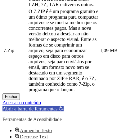
LZH, 7Z, TAR e diversos outros.
O 7-ZIP é é um programa gratuito e
um ótimo programa para compactar
arquivos e se mostra melhor que os
concorrentes pagos. Mas a nova
versão deixou a desejar ao não
melhorar o aspecto visual. Entre as
formas de se comprimir um
7-Zip
arquivo, seja para economizar
1,09 MB
espaço em disco para outros
arquivos, seja para enviá-los por
email, um formato novo tem se
destacado em um segmento
dominado por ZIP e RAR, é o 7Z,
também conhecido como 7-Zip, o
programa que o lançou.
Fechar
Acessar o conteúdo
Abrir a barra de ferramentas
Ferramentas de Acessibilidade
Aumentar Texto
Decrease Text