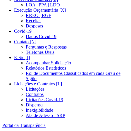
LOA | PPA | LDO
Execução Orçamentária [X]
RREO | RGF
Receitas
Despesas
Covid-19
Dados Covid-19
Contato [N]
Perguntas e Respostas
Telefones Úteis
E-Sic [I]
Acompanhar Solicitação
Relatórios Estatísticos
Rol de Documentos Classificados em cada Grau de
Sigilo
Licitações e Contratos [L]
Licitações
Contratos
Licitações Covid-19
Dispensa
Inexigibilidade
Ata de Adesão - SRP
Portal da Transparência