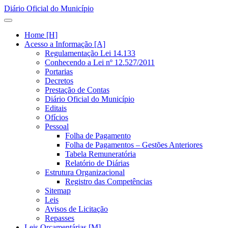
Diário Oficial do Município
Home [H]
Acesso a Informação [A]
Regulamentação Lei 14.133
Conhecendo a Lei nº 12.527/2011
Portarias
Decretos
Prestação de Contas
Diário Oficial do Município
Editais
Ofícios
Pessoal
Folha de Pagamento
Folha de Pagamentos – Gestões Anteriores
Tabela Remuneratória
Relatório de Diárias
Estrutura Organizacional
Registro das Competências
Sitemap
Leis
Avisos de Licitação
Repasses
Leis Orçamentárias [M]