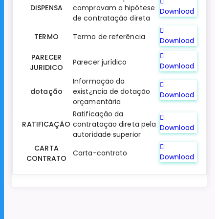
DISPENSA
comprovam a hipótese
Download
de contratação direta
TERMO
Termo de referência
Download
PARECER
Parecer jurídico
Download
JURIDICO
Informação da
dotação
exist¿ncia de dotação
Download
orçamentária
Ratificação da
RATIFICAÇÃO
contratação direta pela
Download
autoridade superior
CARTA
Carta-contrato
Download
CONTRATO