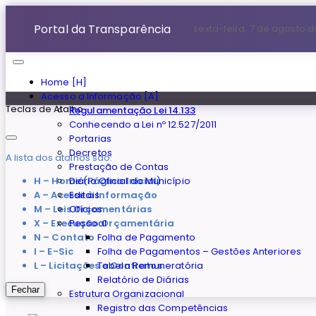
Portal da Transparência
sexta-feira, 7 de agosto 
Home [H]
Acesso a Informação [A]
Teclas de Atalho
Regulamentação Lei 14.133
Conhecendo a Lei nº 12.527/2011
Portarias
Decretos
A lista dos atalhos são:
Prestação de Contas
H – Home (Página Inicial)
Diário Oficial do Município
A – Acesse à Informação
Editais
M – Leis Orçamentárias
Ofícios
X – Execução Orçamentária
Pessoal
N – Contato
Folha de Pagamento
I – E-Sic
Folha de Pagamentos – Gestões Anteriores
L – Licitações e Contratos
Tabela Remuneratória
Relatório de Diárias
Fechar
Estrutura Organizacional
Registro das Competências