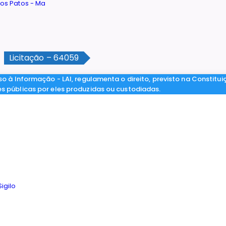
Licitação – 64059
so à Informação - LAI, regulamenta o direito, previsto na Constitui
es públicas por eles produzidas ou custodiadas.
igilo