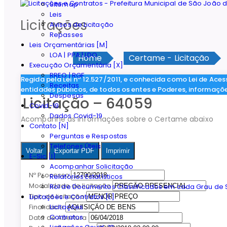
Sitemap
Leis
Licitações
Avisos de Licitação
Repasses
Leis Orçamentárias [M]
LOA | PPA | LDO
Home
Certame - Licitação
Execução Orçamentária [X]
RREO | RGF
Regida pela Lei nº 12.527/2011, e conhecida como Lei de Aces
Receitas
entidades públicos, de todos os entes e Poderes, informaçõ
Despesas
Licitação – 64059
Covid-19
Dados Covid-19
Acompanhe as informações sobre o Certame abaixo
Contato [N]
Perguntas e Respostas
Telefones Úteis
Voltar
Exportar PDF
Imprimir
E-Sic [I]
Acompanhar Solicitação
Nº Processo
Relatórios Estatísticos
Modalidade de licitação
Rol de Documentos Classificados em cada Grau de S
Tipo de licitação
Licitações e Contratos [L]
Licitações
Finalidade
Contratos
Data de Abertura