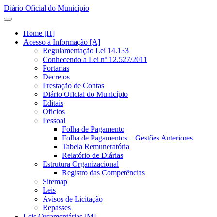
Diário Oficial do Município
Home [H]
Acesso a Informação [A]
Regulamentação Lei 14.133
Conhecendo a Lei nº 12.527/2011
Portarias
Decretos
Prestação de Contas
Diário Oficial do Município
Editais
Ofícios
Pessoal
Folha de Pagamento
Folha de Pagamentos – Gestões Anteriores
Tabela Remuneratória
Relatório de Diárias
Estrutura Organizacional
Registro das Competências
Sitemap
Leis
Avisos de Licitação
Repasses
Leis Orçamentárias [M]