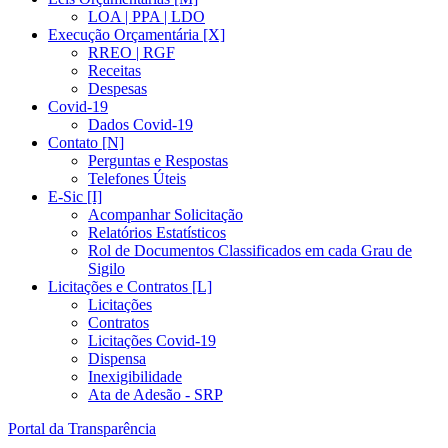
LOA | PPA | LDO
Execução Orçamentária [X]
RREO | RGF
Receitas
Despesas
Covid-19
Dados Covid-19
Contato [N]
Perguntas e Respostas
Telefones Úteis
E-Sic [I]
Acompanhar Solicitação
Relatórios Estatísticos
Rol de Documentos Classificados em cada Grau de
Sigilo
Licitações e Contratos [L]
Licitações
Contratos
Licitações Covid-19
Dispensa
Inexigibilidade
Ata de Adesão - SRP
Portal da Transparência