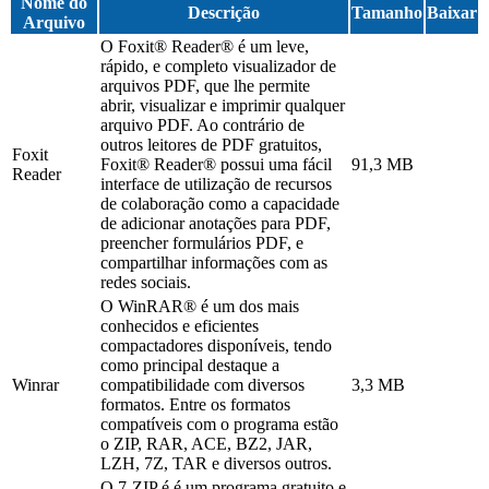
Nome do
Descrição
Tamanho
Baixar
Arquivo
O Foxit® Reader® é um leve,
rápido, e completo visualizador de
arquivos PDF, que lhe permite
abrir, visualizar e imprimir qualquer
arquivo PDF. Ao contrário de
outros leitores de PDF gratuitos,
Foxit
Foxit® Reader® possui uma fácil
91,3 MB
Reader
interface de utilização de recursos
de colaboração como a capacidade
de adicionar anotações para PDF,
preencher formulários PDF, e
compartilhar informações com as
redes sociais.
O WinRAR® é um dos mais
conhecidos e eficientes
compactadores disponíveis, tendo
como principal destaque a
Winrar
compatibilidade com diversos
3,3 MB
formatos. Entre os formatos
compatíveis com o programa estão
o ZIP, RAR, ACE, BZ2, JAR,
LZH, 7Z, TAR e diversos outros.
O 7-ZIP é é um programa gratuito e