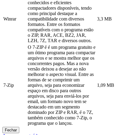
conhecidos e eficientes
compactadores disponíveis, tendo
como principal destaque a
Winrar
compatibilidade com diversos
3,3 MB
formatos. Entre os formatos
compatíveis com o programa estão
o ZIP, RAR, ACE, BZ2, JAR,
LZH, 7Z, TAR e diversos outros.
O 7-ZIP é é um programa gratuito e
um ótimo programa para compactar
arquivos e se mostra melhor que os
concorrentes pagos. Mas a nova
versão deixou a desejar ao não
melhorar o aspecto visual. Entre as
formas de se comprimir um
7-Zip
arquivo, seja para economizar
1,09 MB
espaço em disco para outros
arquivos, seja para enviá-los por
email, um formato novo tem se
destacado em um segmento
dominado por ZIP e RAR, é o 7Z,
também conhecido como 7-Zip, o
programa que o lançou.
Fechar