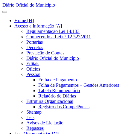
Diário Oficial do Município
Home [H]
Acesso a Informação [A]
Regulamentação Lei 14.133
Conhecendo a Lei nº 12.527/2011
Portarias
Decretos
Prestação de Contas
Diário Oficial do Município
Editais
Ofícios
Pessoal
Folha de Pagamento
Folha de Pagamentos – Gestões Anteriores
Tabela Remuneratória
Relatório de Diárias
Estrutura Organizacional
Registro das Competências
Sitemap
Leis
Avisos de Licitação
Repasses
Leis Orçamentárias [M]