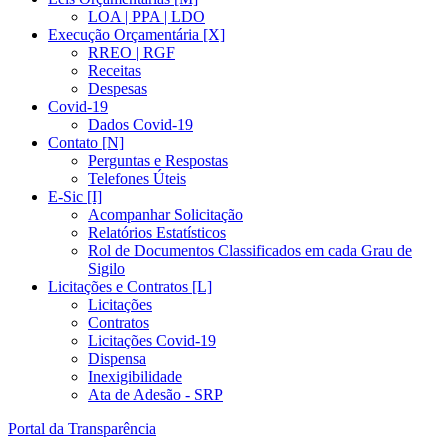
LOA | PPA | LDO
Execução Orçamentária [X]
RREO | RGF
Receitas
Despesas
Covid-19
Dados Covid-19
Contato [N]
Perguntas e Respostas
Telefones Úteis
E-Sic [I]
Acompanhar Solicitação
Relatórios Estatísticos
Rol de Documentos Classificados em cada Grau de
Sigilo
Licitações e Contratos [L]
Licitações
Contratos
Licitações Covid-19
Dispensa
Inexigibilidade
Ata de Adesão - SRP
Portal da Transparência