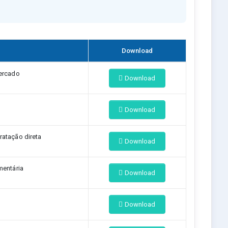
Download
ercado
Download
Download
atação direta
Download
mentária
Download
Download