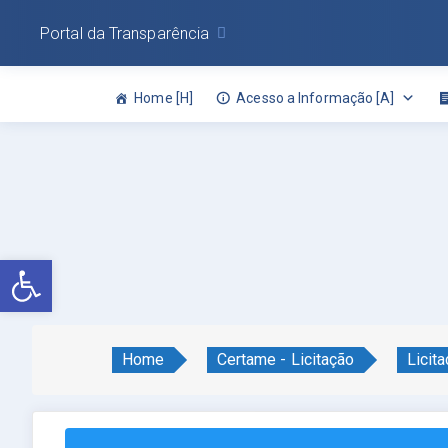
Portal da Transparência
Home [H]
Acesso a Informação [A]
Abrir a barra de ferramentas
Home
Certame - Licitação
Licit