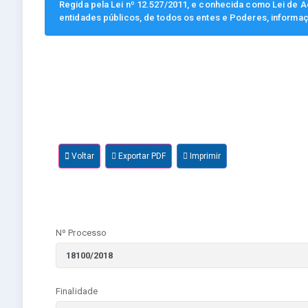
Regida pela Lei nº 12.527/2011, e conhecida como Lei de Ac
entidades públicos, de todos os entes e Poderes, informa
Voltar
Exportar PDF
Imprimir
Nº Processo
Finalidade