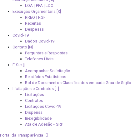
LOA | PPA | LDO
Execução Orçamentária [X]
RREO | RGF
Receitas
Despesas
Covid-19
Dados Covid-19
Contato [N]
Perguntas e Respostas
Telefones Úteis
E-Sic [I]
Acompanhar Solicitação
Relatórios Estatísticos
Rol de Documentos Classificados em cada Grau de Sigilo
Licitações e Contratos [L]
Licitações
Contratos
Licitações Covid-19
Dispensa
Inexigibilidade
Ata de Adesão - SRP
Portal da Transparência