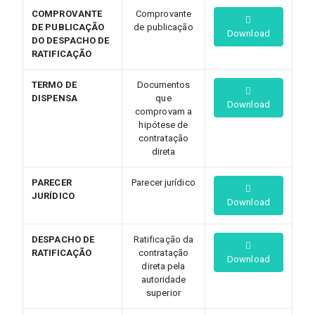
COMPROVANTE
Comprovante
DE PUBLICAÇÃO
de publicação
Download
DO DESPACHO DE
RATIFICAÇÃO
TERMO DE
Documentos
DISPENSA
que
Download
comprovam a
hipótese de
contratação
direta
PARECER
Parecer jurídico
JURÍDICO
Download
DESPACHO DE
Ratificação da
RATIFICAÇÃO
contratação
Download
direta pela
autoridade
superior