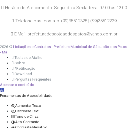
Horário de Atendimento: Segunda a Sexta-feira: 07:00 às 13:00
Telefone para contato: (99)35512328 | (99)35512229
E-Mail: prefeituradesaojoaodospatos@yahoo.com.br
2026 ©
Licitações e Contratos - Prefeitura Municipal de São João dos Patos
- Ma
Teclas de Atalho
Sobre
*Retificação
Download
Perguntas Frequentes
Acessar o conteúdo
Abrir a barra de ferramentas
Ferramentas de Acessibilidade
Aumentar Texto
Decrease Text
Tons de Cinza
Alto Contraste
Contraste Negativo