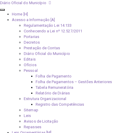
Diário Oficial do Município
Home [H]
Acesso a Informação [A]
Regulamentação Lei 14.133
Conhecendo a Lei nº 12.527/2011
Portarias
Decretos
Prestação de Contas
Diário Oficial do Município
Editais
Ofícios
Pessoal
Folha de Pagamento
Folha de Pagamentos – Gestões Anteriores
Tabela Remuneratória
Relatório de Diárias
Estrutura Organizacional
Registro das Competências
Sitemap
Leis
Avisos de Licitação
Repasses
Leis Orçamentárias [M]