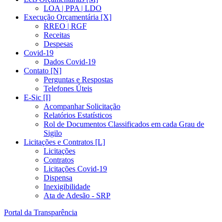
LOA | PPA | LDO
Execução Orçamentária [X]
RREO | RGF
Receitas
Despesas
Covid-19
Dados Covid-19
Contato [N]
Perguntas e Respostas
Telefones Úteis
E-Sic [I]
Acompanhar Solicitação
Relatórios Estatísticos
Rol de Documentos Classificados em cada Grau de
Sigilo
Licitações e Contratos [L]
Licitações
Contratos
Licitações Covid-19
Dispensa
Inexigibilidade
Ata de Adesão - SRP
Portal da Transparência