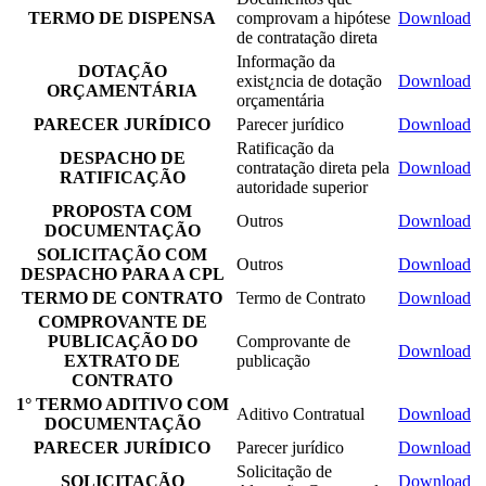
TERMO DE DISPENSA
comprovam a hipótese
Download
de contratação direta
Informação da
DOTAÇÃO
exist¿ncia de dotação
Download
ORÇAMENTÁRIA
orçamentária
PARECER JURÍDICO
Parecer jurídico
Download
Ratificação da
DESPACHO DE
contratação direta pela
Download
RATIFICAÇÃO
autoridade superior
PROPOSTA COM
Outros
Download
DOCUMENTAÇÃO
SOLICITAÇÃO COM
Outros
Download
DESPACHO PARA A CPL
TERMO DE CONTRATO
Termo de Contrato
Download
COMPROVANTE DE
PUBLICAÇÃO DO
Comprovante de
Download
EXTRATO DE
publicação
CONTRATO
1° TERMO ADITIVO COM
Aditivo Contratual
Download
DOCUMENTAÇÃO
PARECER JURÍDICO
Parecer jurídico
Download
Solicitação de
SOLICITAÇÃO
Download