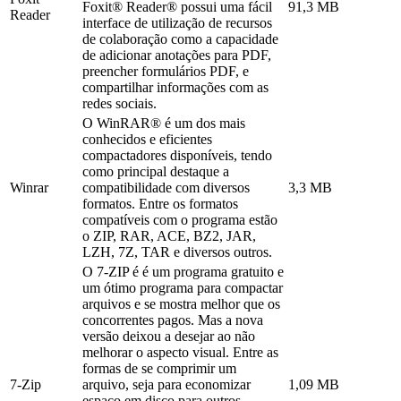
Foxit® Reader® possui uma fácil
91,3 MB
Reader
interface de utilização de recursos
de colaboração como a capacidade
de adicionar anotações para PDF,
preencher formulários PDF, e
compartilhar informações com as
redes sociais.
O WinRAR® é um dos mais
conhecidos e eficientes
compactadores disponíveis, tendo
como principal destaque a
Winrar
compatibilidade com diversos
3,3 MB
formatos. Entre os formatos
compatíveis com o programa estão
o ZIP, RAR, ACE, BZ2, JAR,
LZH, 7Z, TAR e diversos outros.
O 7-ZIP é é um programa gratuito e
um ótimo programa para compactar
arquivos e se mostra melhor que os
concorrentes pagos. Mas a nova
versão deixou a desejar ao não
melhorar o aspecto visual. Entre as
formas de se comprimir um
7-Zip
arquivo, seja para economizar
1,09 MB
espaço em disco para outros