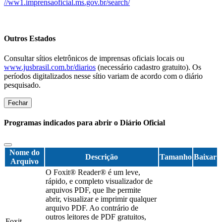
//ww1.imprensaoficial.ms.gov.br/search/
Outros Estados
Consultar sítios eletrônicos de imprensas oficiais locais ou
www.jusbrasil.com.br/diarios
(necessário cadastro gratuito). Os
períodos digitalizados nesse sítio variam de acordo com o diário
pesquisado.
Fechar
Programas indicados para abrir o Diário Oficial
Nome do
Descrição
Tamanho
Baixar
Arquivo
O Foxit® Reader® é um leve,
rápido, e completo visualizador de
arquivos PDF, que lhe permite
abrir, visualizar e imprimir qualquer
arquivo PDF. Ao contrário de
outros leitores de PDF gratuitos,
Foxit