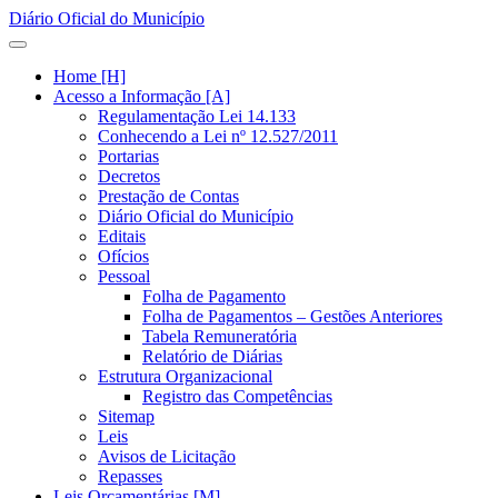
Diário Oficial do Município
Home [H]
Acesso a Informação [A]
Regulamentação Lei 14.133
Conhecendo a Lei nº 12.527/2011
Portarias
Decretos
Prestação de Contas
Diário Oficial do Município
Editais
Ofícios
Pessoal
Folha de Pagamento
Folha de Pagamentos – Gestões Anteriores
Tabela Remuneratória
Relatório de Diárias
Estrutura Organizacional
Registro das Competências
Sitemap
Leis
Avisos de Licitação
Repasses
Leis Orçamentárias [M]