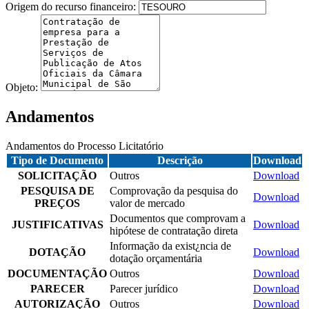
Origem do recurso financeiro:
Objeto:
Andamentos
Andamentos do Processo Licitatório
Tipo de Documento
Descrição
Download
SOLICITAÇÃO
Outros
Download
PESQUISA DE
Comprovação da pesquisa do
Download
PREÇOS
valor de mercado
Documentos que comprovam a
JUSTIFICATIVAS
Download
hipótese de contratação direta
Informação da exist¿ncia de
DOTAÇÃO
Download
dotação orçamentária
DOCUMENTAÇÃO
Outros
Download
PARECER
Parecer jurídico
Download
AUTORIZAÇÃO
Outros
Download