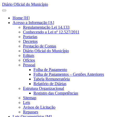
Diário Oficial do Município
Home [H]
Acesso a Informação [A]
Regulamentação Lei 14.133
Conhecendo a Lei nº 12.527/2011
Portarias
Decretos
Prestação de Contas
Diário Oficial do Município
Editais
Ofícios
Pessoal
Folha de Pagamento
Folha de Pagamentos – Gestões Anteriores
Tabela Remuneratória
Relatório de Diárias
Estrutura Organizacional
Registro das Competências
Sitemap
Leis
Avisos de Licitação
Repasses
Leis Orçamentárias [M]