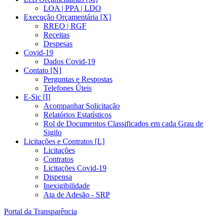
LOA | PPA | LDO
Execução Orçamentária [X]
RREO | RGF
Receitas
Despesas
Covid-19
Dados Covid-19
Contato [N]
Perguntas e Respostas
Telefones Úteis
E-Sic [I]
Acompanhar Solicitação
Relatórios Estatísticos
Rol de Documentos Classificados em cada Grau de
Sigilo
Licitações e Contratos [L]
Licitações
Contratos
Licitações Covid-19
Dispensa
Inexigibilidade
Ata de Adesão - SRP
Portal da Transparência