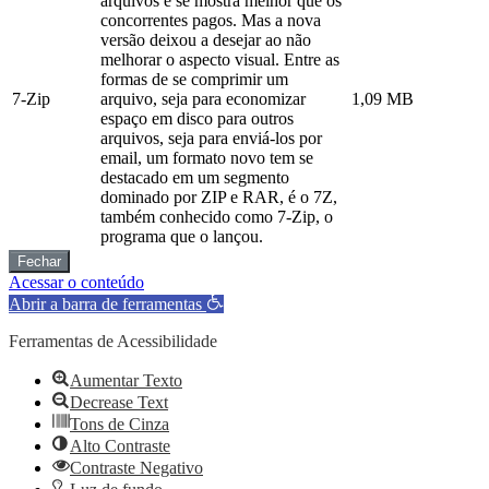
arquivos e se mostra melhor que os
concorrentes pagos. Mas a nova
versão deixou a desejar ao não
melhorar o aspecto visual. Entre as
formas de se comprimir um
7-Zip
arquivo, seja para economizar
1,09 MB
espaço em disco para outros
arquivos, seja para enviá-los por
email, um formato novo tem se
destacado em um segmento
dominado por ZIP e RAR, é o 7Z,
também conhecido como 7-Zip, o
programa que o lançou.
Fechar
Acessar o conteúdo
Abrir a barra de ferramentas
Ferramentas de Acessibilidade
Aumentar Texto
Decrease Text
Tons de Cinza
Alto Contraste
Contraste Negativo