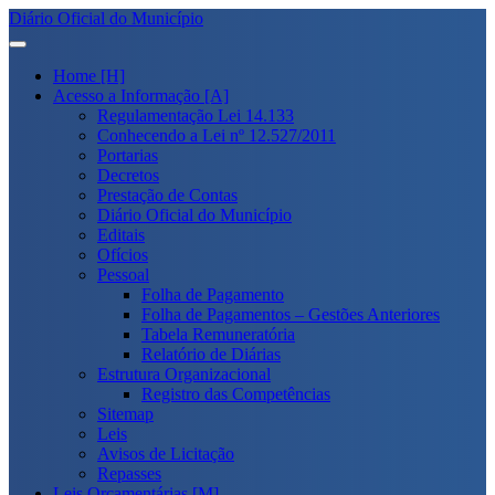
Diário Oficial do Município
Home [H]
Acesso a Informação [A]
Regulamentação Lei 14.133
Conhecendo a Lei nº 12.527/2011
Portarias
Decretos
Prestação de Contas
Diário Oficial do Município
Editais
Ofícios
Pessoal
Folha de Pagamento
Folha de Pagamentos – Gestões Anteriores
Tabela Remuneratória
Relatório de Diárias
Estrutura Organizacional
Registro das Competências
Sitemap
Leis
Avisos de Licitação
Repasses
Leis Orçamentárias [M]