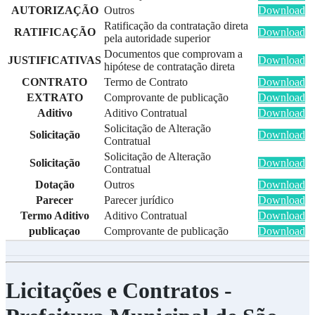
AUTORIZAÇÃO
Outros
Download
Ratificação da contratação direta
RATIFICAÇÃO
Download
pela autoridade superior
Documentos que comprovam a
JUSTIFICATIVAS
Download
hipótese de contratação direta
CONTRATO
Termo de Contrato
Download
EXTRATO
Comprovante de publicação
Download
Aditivo
Aditivo Contratual
Download
Solicitação de Alteração
Solicitação
Download
Contratual
Solicitação de Alteração
Solicitação
Download
Contratual
Dotação
Outros
Download
Parecer
Parecer jurídico
Download
Termo Aditivo
Aditivo Contratual
Download
publicaçao
Comprovante de publicação
Download
Licitações e Contratos -