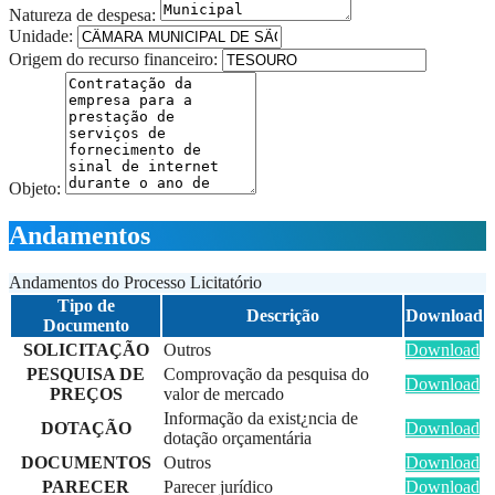
Natureza de despesa:
Unidade:
Origem do recurso financeiro:
Objeto:
Andamentos
Andamentos do Processo Licitatório
Tipo de
Descrição
Download
Documento
SOLICITAÇÃO
Outros
Download
PESQUISA DE
Comprovação da pesquisa do
Download
PREÇOS
valor de mercado
Informação da exist¿ncia de
DOTAÇÃO
Download
dotação orçamentária
DOCUMENTOS
Outros
Download
PARECER
Parecer jurídico
Download