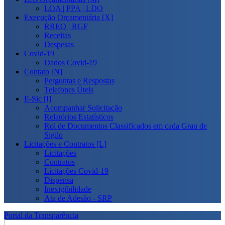
LOA | PPA | LDO
Execução Orçamentária [X]
RREO | RGF
Receitas
Despesas
Covid-19
Dados Covid-19
Contato [N]
Perguntas e Respostas
Telefones Úteis
E-Sic [I]
Acompanhar Solicitação
Relatórios Estatísticos
Rol de Documentos Classificados em cada Grau de
Sigilo
Licitações e Contratos [L]
Licitações
Contratos
Licitações Covid-19
Dispensa
Inexigibilidade
Ata de Adesão - SRP
Portal da Transparência