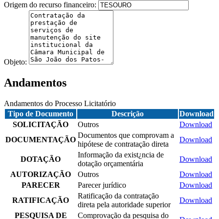
Origem do recurso financeiro:
Objeto:
Andamentos
Andamentos do Processo Licitatório
Tipo de Documento
Descrição
Download
SOLICITAÇÃO
Outros
Download
Documentos que comprovam a
DOCUMENTAÇÃO
Download
hipótese de contratação direta
Informação da exist¿ncia de
DOTAÇÃO
Download
dotação orçamentária
AUTORIZAÇÃO
Outros
Download
PARECER
Parecer jurídico
Download
Ratificação da contratação
RATIFICAÇÃO
Download
direta pela autoridade superior
PESQUISA DE
Comprovação da pesquisa do