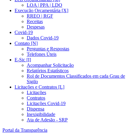
LOA | PPA | LDO
Execução Orçamentária [X]
RREO | RGF
Receitas
Despesas
Covid-19
Dados Covid-19
Contato [N]
Perguntas e Respostas
Telefones Úteis
E-Sic [I]
Acompanhar Solicitação
Relatórios Estatísticos
Rol de Documentos Classificados em cada Grau de
Sigilo
Licitações e Contratos [L]
Licitações
Contratos
Licitações Covid-19
Dispensa
Inexigibilidade
Ata de Adesão - SRP
Portal da Transparência