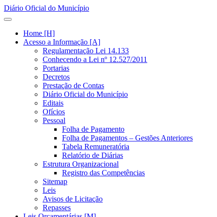
Diário Oficial do Município
Home [H]
Acesso a Informação [A]
Regulamentação Lei 14.133
Conhecendo a Lei nº 12.527/2011
Portarias
Decretos
Prestação de Contas
Diário Oficial do Município
Editais
Ofícios
Pessoal
Folha de Pagamento
Folha de Pagamentos – Gestões Anteriores
Tabela Remuneratória
Relatório de Diárias
Estrutura Organizacional
Registro das Competências
Sitemap
Leis
Avisos de Licitação
Repasses
Leis Orçamentárias [M]