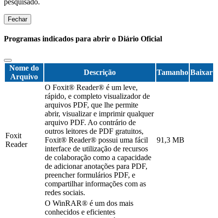
pesquisado.
Fechar
Programas indicados para abrir o Diário Oficial
Nome do
Descrição
Tamanho
Baixar
Arquivo
O Foxit® Reader® é um leve,
rápido, e completo visualizador de
arquivos PDF, que lhe permite
abrir, visualizar e imprimir qualquer
arquivo PDF. Ao contrário de
outros leitores de PDF gratuitos,
Foxit
Foxit® Reader® possui uma fácil
91,3 MB
Reader
interface de utilização de recursos
de colaboração como a capacidade
de adicionar anotações para PDF,
preencher formulários PDF, e
compartilhar informações com as
redes sociais.
O WinRAR® é um dos mais
conhecidos e eficientes