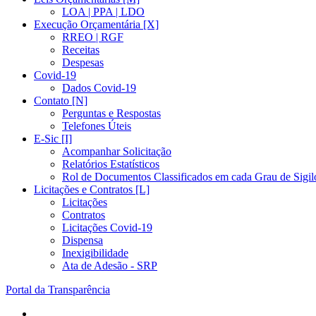
LOA | PPA | LDO
Execução Orçamentária [X]
RREO | RGF
Receitas
Despesas
Covid-19
Dados Covid-19
Contato [N]
Perguntas e Respostas
Telefones Úteis
E-Sic [I]
Acompanhar Solicitação
Relatórios Estatísticos
Rol de Documentos Classificados em cada Grau de Sigil
Licitações e Contratos [L]
Licitações
Contratos
Licitações Covid-19
Dispensa
Inexigibilidade
Ata de Adesão - SRP
Portal da Transparência