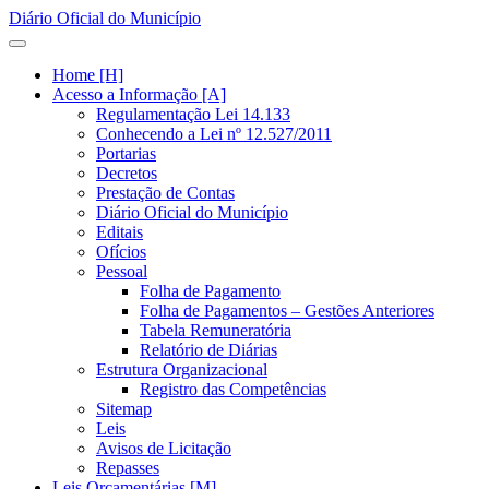
Diário Oficial do Município
Home [H]
Acesso a Informação [A]
Regulamentação Lei 14.133
Conhecendo a Lei nº 12.527/2011
Portarias
Decretos
Prestação de Contas
Diário Oficial do Município
Editais
Ofícios
Pessoal
Folha de Pagamento
Folha de Pagamentos – Gestões Anteriores
Tabela Remuneratória
Relatório de Diárias
Estrutura Organizacional
Registro das Competências
Sitemap
Leis
Avisos de Licitação
Repasses
Leis Orçamentárias [M]