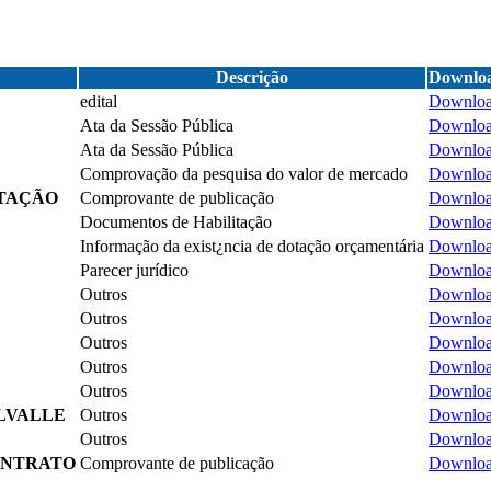
Descrição
Downlo
edital
Downlo
Ata da Sessão Pública
Downlo
Ata da Sessão Pública
Downlo
Comprovação da pesquisa do valor de mercado
Downlo
ITAÇÃO
Comprovante de publicação
Downlo
Documentos de Habilitação
Downlo
Informação da exist¿ncia de dotação orçamentária
Downlo
Parecer jurídico
Downlo
Outros
Downlo
Outros
Downlo
Outros
Downlo
Outros
Downlo
Outros
Downlo
LVALLE
Outros
Downlo
Outros
Downlo
ONTRATO
Comprovante de publicação
Downlo