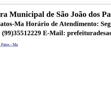
tura Municipal de São João dos P
 Patos-Ma
Horário de Atendimento: Segu
 | (99)35512229
E-Mail: prefeiturades
s Patos - Ma