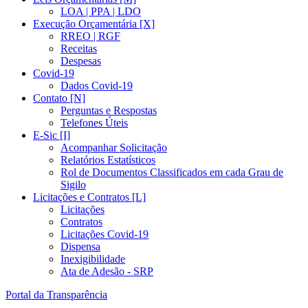
LOA | PPA | LDO
Execução Orçamentária [X]
RREO | RGF
Receitas
Despesas
Covid-19
Dados Covid-19
Contato [N]
Perguntas e Respostas
Telefones Úteis
E-Sic [I]
Acompanhar Solicitação
Relatórios Estatísticos
Rol de Documentos Classificados em cada Grau de
Sigilo
Licitações e Contratos [L]
Licitações
Contratos
Licitações Covid-19
Dispensa
Inexigibilidade
Ata de Adesão - SRP
Portal da Transparência