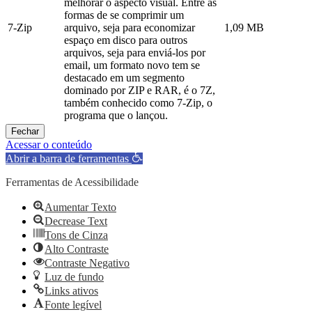
melhorar o aspecto visual. Entre as
formas de se comprimir um
7-Zip
arquivo, seja para economizar
1,09 MB
espaço em disco para outros
arquivos, seja para enviá-los por
email, um formato novo tem se
destacado em um segmento
dominado por ZIP e RAR, é o 7Z,
também conhecido como 7-Zip, o
programa que o lançou.
Fechar
Acessar o conteúdo
Abrir a barra de ferramentas
Ferramentas de Acessibilidade
Aumentar Texto
Decrease Text
Tons de Cinza
Alto Contraste
Contraste Negativo
Luz de fundo
Links ativos
Fonte legível