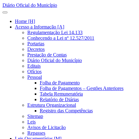
Diário Oficial do Município
Home [H]
Acesso a Informação [A]
Regulamentação Lei 14.133
Conhecendo a Lei nº 12.527/2011
Portarias
Decretos
Prestação de Contas
Diário Oficial do Município
Editais
Ofícios
Pessoal
Folha de Pagamento
Folha de Pagamentos – Gestões Anteriores
Tabela Remuneratória
Relatório de Diárias
Estrutura Organizacional
Registro das Competências
Sitemap
Leis
Avisos de Licitação
Repasses
Leis Orçamentárias [M]