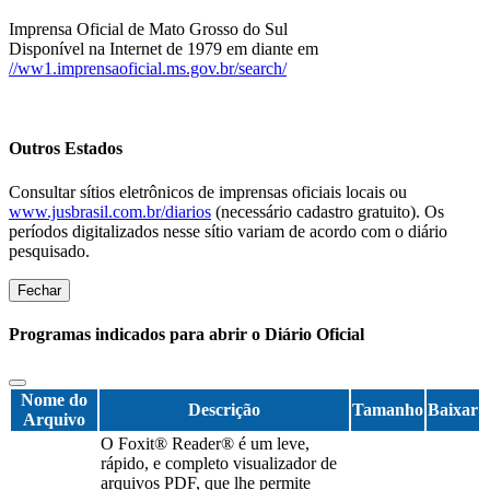
Imprensa Oficial de Mato Grosso do Sul
Disponível na Internet de 1979 em diante em
//ww1.imprensaoficial.ms.gov.br/search/
Outros Estados
Consultar sítios eletrônicos de imprensas oficiais locais ou
www.jusbrasil.com.br/diarios
(necessário cadastro gratuito). Os
períodos digitalizados nesse sítio variam de acordo com o diário
pesquisado.
Fechar
Programas indicados para abrir o Diário Oficial
Nome do
Descrição
Tamanho
Baixar
Arquivo
O Foxit® Reader® é um leve,
rápido, e completo visualizador de
arquivos PDF, que lhe permite