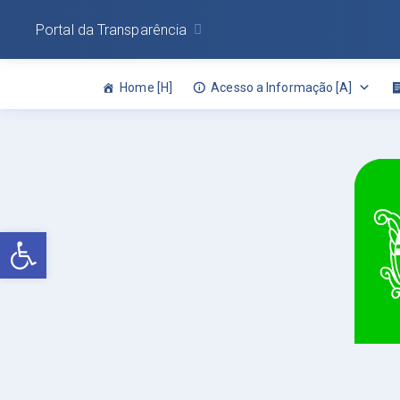
Portal da Transparência
Home [H]
Acesso a Informação [A]
Abrir a barra de ferramentas