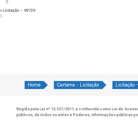
» Licitação – 99729
quinta-feira, 6 de agosto de 2026
Home
Certame - Licitação
Licitação
Regida pela Lei nº 12.527/2011, e conhecida como Lei de Acesso 
públicos, de todos os entes e Poderes, informações públicas po