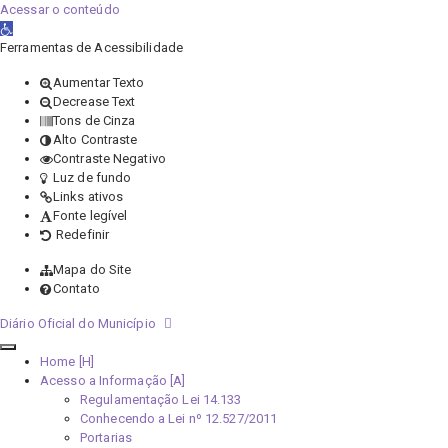
Acessar o conteúdo
Abrir a barra de ferramentas
Ferramentas de Acessibilidade
Aumentar Texto
Decrease Text
Tons de Cinza
Alto Contraste
Contraste Negativo
Luz de fundo
Links ativos
Fonte legível
Redefinir
Mapa do Site
Contato
Diário Oficial do Município
Home [H]
Acesso a Informação [A]
Regulamentação Lei 14.133
Conhecendo a Lei nº 12.527/2011
Portarias