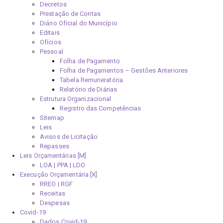
Decretos
Prestação de Contas
Diário Oficial do Município
Editais
Ofícios
Pessoal
Folha de Pagamento
Folha de Pagamentos – Gestões Anteriores
Tabela Remuneratória
Relatório de Diárias
Estrutura Organizacional
Registro das Competências
Sitemap
Leis
Avisos de Licitação
Repasses
Leis Orçamentárias [M]
LOA | PPA | LDO
Execução Orçamentária [X]
RREO | RGF
Receitas
Despesas
Covid-19
Dados Covid-19