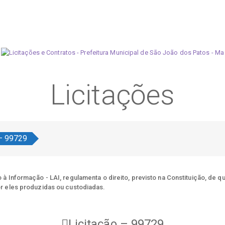
Licitações
 – 99729
à Informação - LAI, regulamenta o direito, previsto na Constituição, de q
r eles produzidas ou custodiadas.
Licitação – 99729