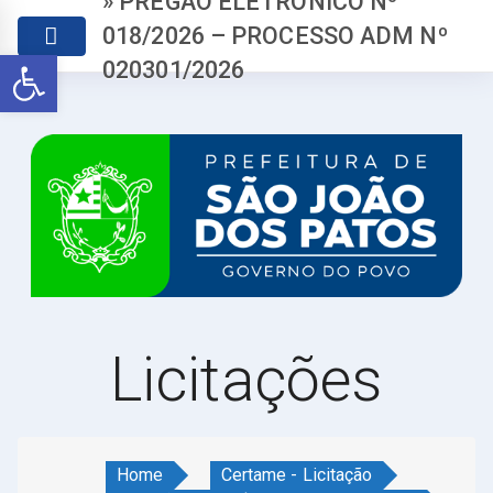
» PREGÃO ELETRÔNICO Nº
018/2026 – PROCESSO ADM Nº
Abrir a barra de ferramentas
020301/2026
Licitações
Home
Certame - Licitação