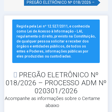
PREGÃO ELETRÔNICO Nº 018/2026 –
Regida pela Lei nº 12.527/2011, e conhecida
como Lei de Acesso à Informação - LAI,
regulamenta o direito, previsto na Constituição,
de qualquer pessoa solicitar e receber dos
órgãos e entidades públicos, de todos os
entes e Poderes, informações públicas por
eles produzidas ou custodiadas.
PREGÃO ELETRÔNICO Nº
018/2026 – PROCESSO ADM Nº
020301/2026
Acompanhe as informações sobre o Certame
abaixo