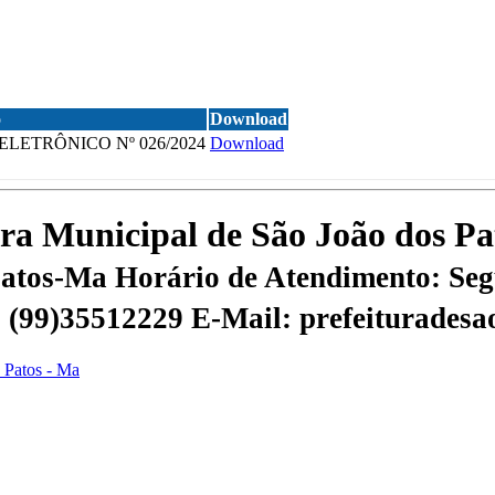
o
Download
LETRÔNICO Nº 026/2024
Download
tura Municipal de São João dos P
 Patos-Ma
Horário de Atendimento: Segu
 | (99)35512229
E-Mail: prefeiturades
s Patos - Ma