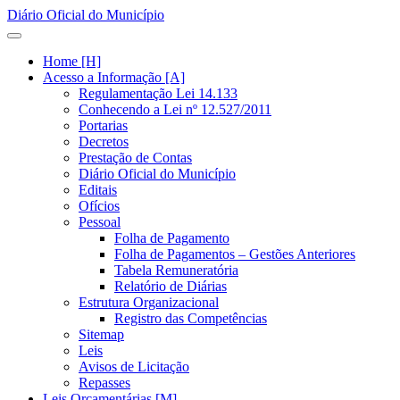
Diário Oficial do Município
Home [H]
Acesso a Informação [A]
Regulamentação Lei 14.133
Conhecendo a Lei nº 12.527/2011
Portarias
Decretos
Prestação de Contas
Diário Oficial do Município
Editais
Ofícios
Pessoal
Folha de Pagamento
Folha de Pagamentos – Gestões Anteriores
Tabela Remuneratória
Relatório de Diárias
Estrutura Organizacional
Registro das Competências
Sitemap
Leis
Avisos de Licitação
Repasses
Leis Orçamentárias [M]