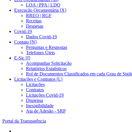
LOA | PPA | LDO
Execução Orçamentária [X]
RREO | RGF
Receitas
Despesas
Covid-19
Dados Covid-19
Contato [N]
Perguntas e Respostas
Telefones Úteis
E-Sic [I]
Acompanhar Solicitação
Relatórios Estatísticos
Rol de Documentos Classificados em cada Grau de Sigil
Licitações e Contratos [L]
Licitações
Contratos
Licitações Covid-19
Dispensa
Inexigibilidade
Ata de Adesão - SRP
Portal da Transparência