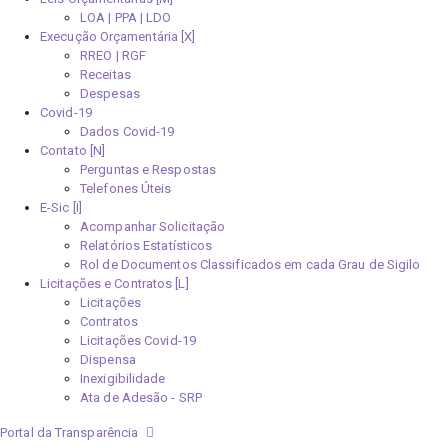
LOA | PPA | LDO
Execução Orçamentária [X]
RREO | RGF
Receitas
Despesas
Covid-19
Dados Covid-19
Contato [N]
Perguntas e Respostas
Telefones Úteis
E-Sic [I]
Acompanhar Solicitação
Relatórios Estatísticos
Rol de Documentos Classificados em cada Grau de Sigilo
Licitações e Contratos [L]
Licitações
Contratos
Licitações Covid-19
Dispensa
Inexigibilidade
Ata de Adesão - SRP
Portal da Transparência