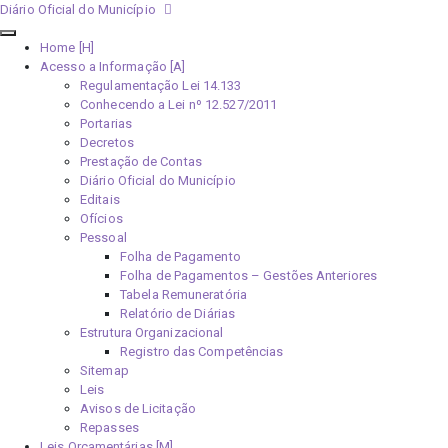
Diário Oficial do Município
Home [H]
Acesso a Informação [A]
Regulamentação Lei 14.133
Conhecendo a Lei nº 12.527/2011
Portarias
Decretos
Prestação de Contas
Diário Oficial do Município
Editais
Ofícios
Pessoal
Folha de Pagamento
Folha de Pagamentos – Gestões Anteriores
Tabela Remuneratória
Relatório de Diárias
Estrutura Organizacional
Registro das Competências
Sitemap
Leis
Avisos de Licitação
Repasses
Leis Orçamentárias [M]