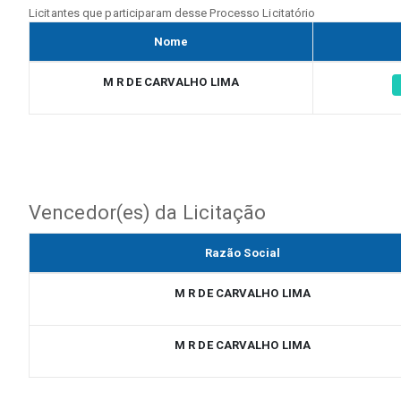
Licitantes que participaram desse Processo Licitatório
Nome
M R DE CARVALHO LIMA
Vencedor(es) da Licitação
Razão Social
M R DE CARVALHO LIMA
M R DE CARVALHO LIMA