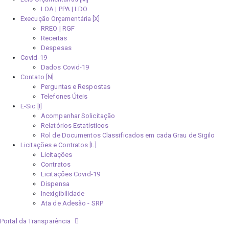
LOA | PPA | LDO
Execução Orçamentária [X]
RREO | RGF
Receitas
Despesas
Covid-19
Dados Covid-19
Contato [N]
Perguntas e Respostas
Telefones Úteis
E-Sic [I]
Acompanhar Solicitação
Relatórios Estatísticos
Rol de Documentos Classificados em cada Grau de Sigilo
Licitações e Contratos [L]
Licitações
Contratos
Licitações Covid-19
Dispensa
Inexigibilidade
Ata de Adesão - SRP
Portal da Transparência