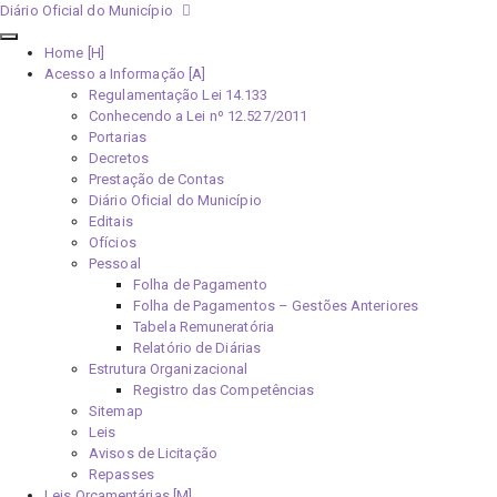
Diário Oficial do Município
Home [H]
Acesso a Informação [A]
Regulamentação Lei 14.133
Conhecendo a Lei nº 12.527/2011
Portarias
Decretos
Prestação de Contas
Diário Oficial do Município
Editais
Ofícios
Pessoal
Folha de Pagamento
Folha de Pagamentos – Gestões Anteriores
Tabela Remuneratória
Relatório de Diárias
Estrutura Organizacional
Registro das Competências
Sitemap
Leis
Avisos de Licitação
Repasses
Leis Orçamentárias [M]