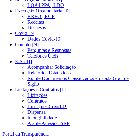
LOA | PPA | LDO
Execução Orçamentária [X]
RREO | RGF
Receitas
Despesas
Covid-19
Dados Covid-19
Contato [N]
Perguntas e Respostas
Telefones Úteis
E-Sic [I]
Acompanhar Solicitação
Relatórios Estatísticos
Rol de Documentos Classificados em cada Grau de
Sigilo
Licitações e Contratos [L]
Licitações
Contratos
Licitações Covid-19
Dispensa
Inexigibilidade
Ata de Adesão - SRP
Portal da Transparência