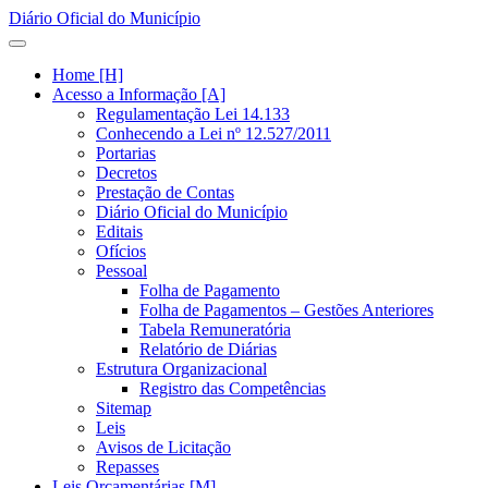
Diário Oficial do Município
Home [H]
Acesso a Informação [A]
Regulamentação Lei 14.133
Conhecendo a Lei nº 12.527/2011
Portarias
Decretos
Prestação de Contas
Diário Oficial do Município
Editais
Ofícios
Pessoal
Folha de Pagamento
Folha de Pagamentos – Gestões Anteriores
Tabela Remuneratória
Relatório de Diárias
Estrutura Organizacional
Registro das Competências
Sitemap
Leis
Avisos de Licitação
Repasses
Leis Orçamentárias [M]