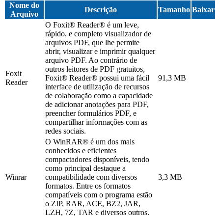
Nome do
Descrição
Tamanho
Baixar
Arquivo
O Foxit® Reader® é um leve,
rápido, e completo visualizador de
arquivos PDF, que lhe permite
abrir, visualizar e imprimir qualquer
arquivo PDF. Ao contrário de
outros leitores de PDF gratuitos,
Foxit
Foxit® Reader® possui uma fácil
91,3 MB
Reader
interface de utilização de recursos
de colaboração como a capacidade
de adicionar anotações para PDF,
preencher formulários PDF, e
compartilhar informações com as
redes sociais.
O WinRAR® é um dos mais
conhecidos e eficientes
compactadores disponíveis, tendo
como principal destaque a
Winrar
compatibilidade com diversos
3,3 MB
formatos. Entre os formatos
compatíveis com o programa estão
o ZIP, RAR, ACE, BZ2, JAR,
LZH, 7Z, TAR e diversos outros.