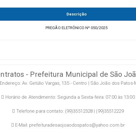
Descrição
PREGÃO ELETRÔNICO Nº 050/2025
ntratos - Prefeitura Municipal de São Jo
Endereço: Av. Getúlio Vargas, 135 - Centro | São João dos Patos-
Horário de Atendimento: Segunda a Sexta-feira: 07:00 às 13:00
Telefone para contato: (99)35512328 | (99)35512229
E-Mail: prefeituradesaojoaodospatos@yahoo.com.br