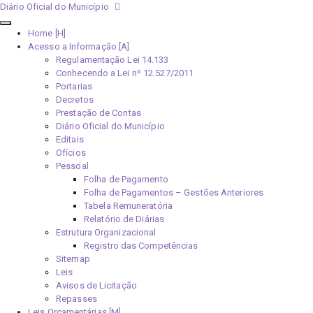
Diário Oficial do Município
Home [H]
Acesso a Informação [A]
Regulamentação Lei 14.133
Conhecendo a Lei nº 12.527/2011
Portarias
Decretos
Prestação de Contas
Diário Oficial do Município
Editais
Ofícios
Pessoal
Folha de Pagamento
Folha de Pagamentos – Gestões Anteriores
Tabela Remuneratória
Relatório de Diárias
Estrutura Organizacional
Registro das Competências
Sitemap
Leis
Avisos de Licitação
Repasses
Leis Orçamentárias [M]