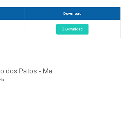
Download
Download
ão dos Patos - Ma
Ma