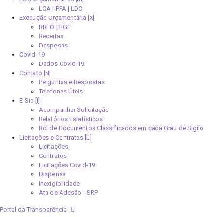
LOA | PPA | LDO
Execução Orçamentária [X]
RREO | RGF
Receitas
Despesas
Covid-19
Dados Covid-19
Contato [N]
Perguntas e Respostas
Telefones Úteis
E-Sic [I]
Acompanhar Solicitação
Relatórios Estatísticos
Rol de Documentos Classificados em cada Grau de Sigilo
Licitações e Contratos [L]
Licitações
Contratos
Licitações Covid-19
Dispensa
Inexigibilidade
Ata de Adesão - SRP
Portal da Transparência