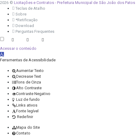
2026 ©
Licitações e Contratos - Prefeitura Municipal de São João dos Patos
Teclas de Atalho
Sobre
*Retificação
Download
Perguntas Frequentes
Acessar o conteúdo
Abrir a barra de ferramentas
Ferramentas de Acessibilidade
Aumentar Texto
Decrease Text
Tons de Cinza
Alto Contraste
Contraste Negativo
Luz de fundo
Links ativos
Fonte legível
Redefinir
Mapa do Site
Contato