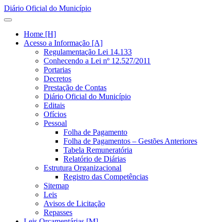
Diário Oficial do Município
Home [H]
Acesso a Informação [A]
Regulamentação Lei 14.133
Conhecendo a Lei nº 12.527/2011
Portarias
Decretos
Prestação de Contas
Diário Oficial do Município
Editais
Ofícios
Pessoal
Folha de Pagamento
Folha de Pagamentos – Gestões Anteriores
Tabela Remuneratória
Relatório de Diárias
Estrutura Organizacional
Registro das Competências
Sitemap
Leis
Avisos de Licitação
Repasses
Leis Orçamentárias [M]