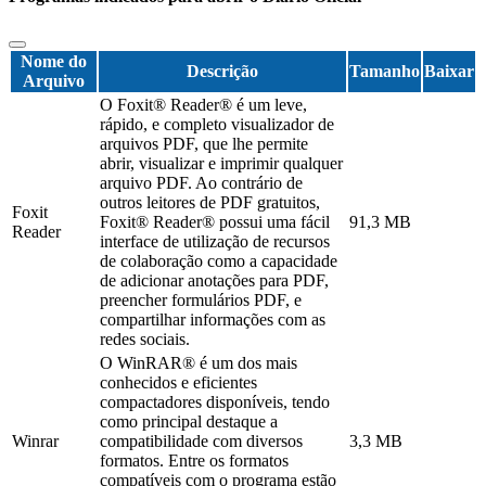
Nome do
Descrição
Tamanho
Baixar
Arquivo
O Foxit® Reader® é um leve,
rápido, e completo visualizador de
arquivos PDF, que lhe permite
abrir, visualizar e imprimir qualquer
arquivo PDF. Ao contrário de
outros leitores de PDF gratuitos,
Foxit
Foxit® Reader® possui uma fácil
91,3 MB
Reader
interface de utilização de recursos
de colaboração como a capacidade
de adicionar anotações para PDF,
preencher formulários PDF, e
compartilhar informações com as
redes sociais.
O WinRAR® é um dos mais
conhecidos e eficientes
compactadores disponíveis, tendo
como principal destaque a
Winrar
compatibilidade com diversos
3,3 MB
formatos. Entre os formatos
compatíveis com o programa estão