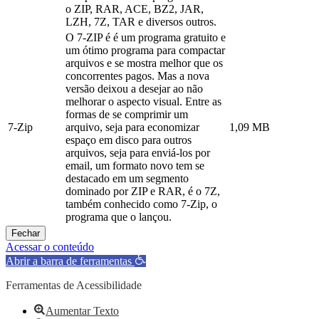
o ZIP, RAR, ACE, BZ2, JAR,
LZH, 7Z, TAR e diversos outros.
O 7-ZIP é é um programa gratuito e
um ótimo programa para compactar
arquivos e se mostra melhor que os
concorrentes pagos. Mas a nova
versão deixou a desejar ao não
melhorar o aspecto visual. Entre as
formas de se comprimir um
7-Zip
arquivo, seja para economizar
1,09 MB
espaço em disco para outros
arquivos, seja para enviá-los por
email, um formato novo tem se
destacado em um segmento
dominado por ZIP e RAR, é o 7Z,
também conhecido como 7-Zip, o
programa que o lançou.
Fechar
Acessar o conteúdo
Abrir a barra de ferramentas
Ferramentas de Acessibilidade
Aumentar Texto