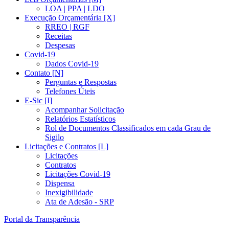
LOA | PPA | LDO
Execução Orçamentária [X]
RREO | RGF
Receitas
Despesas
Covid-19
Dados Covid-19
Contato [N]
Perguntas e Respostas
Telefones Úteis
E-Sic [I]
Acompanhar Solicitação
Relatórios Estatísticos
Rol de Documentos Classificados em cada Grau de
Sigilo
Licitações e Contratos [L]
Licitações
Contratos
Licitações Covid-19
Dispensa
Inexigibilidade
Ata de Adesão - SRP
Portal da Transparência