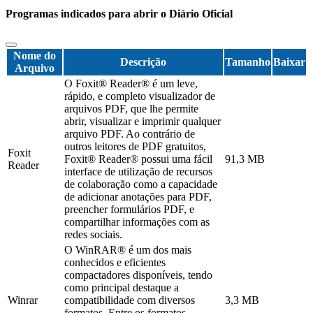
Programas indicados para abrir o Diário Oficial
Nome do
Descrição
Tamanho
Baixar
Arquivo
O Foxit® Reader® é um leve,
rápido, e completo visualizador de
arquivos PDF, que lhe permite
abrir, visualizar e imprimir qualquer
arquivo PDF. Ao contrário de
outros leitores de PDF gratuitos,
Foxit
Foxit® Reader® possui uma fácil
91,3 MB
Reader
interface de utilização de recursos
de colaboração como a capacidade
de adicionar anotações para PDF,
preencher formulários PDF, e
compartilhar informações com as
redes sociais.
O WinRAR® é um dos mais
conhecidos e eficientes
compactadores disponíveis, tendo
como principal destaque a
Winrar
compatibilidade com diversos
3,3 MB
formatos. Entre os formatos