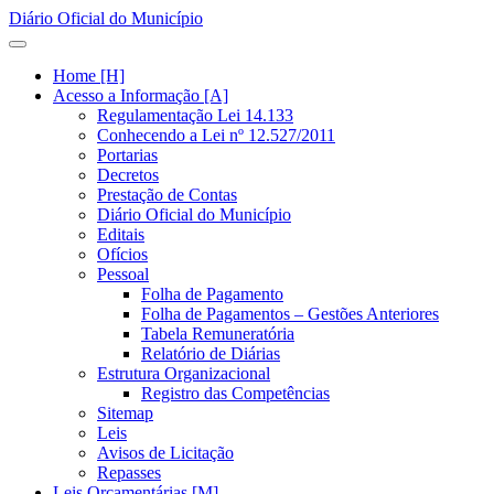
Diário Oficial do Município
Home [H]
Acesso a Informação [A]
Regulamentação Lei 14.133
Conhecendo a Lei nº 12.527/2011
Portarias
Decretos
Prestação de Contas
Diário Oficial do Município
Editais
Ofícios
Pessoal
Folha de Pagamento
Folha de Pagamentos – Gestões Anteriores
Tabela Remuneratória
Relatório de Diárias
Estrutura Organizacional
Registro das Competências
Sitemap
Leis
Avisos de Licitação
Repasses
Leis Orçamentárias [M]