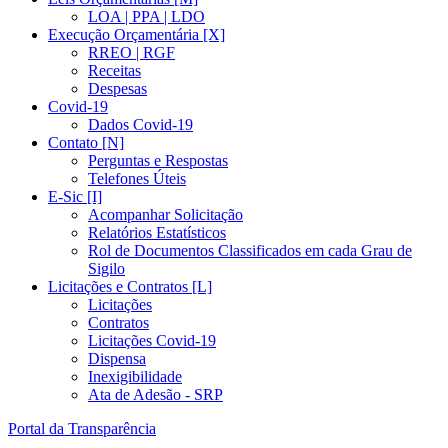
LOA | PPA | LDO
Execução Orçamentária [X]
RREO | RGF
Receitas
Despesas
Covid-19
Dados Covid-19
Contato [N]
Perguntas e Respostas
Telefones Úteis
E-Sic [I]
Acompanhar Solicitação
Relatórios Estatísticos
Rol de Documentos Classificados em cada Grau de
Sigilo
Licitações e Contratos [L]
Licitações
Contratos
Licitações Covid-19
Dispensa
Inexigibilidade
Ata de Adesão - SRP
Portal da Transparência