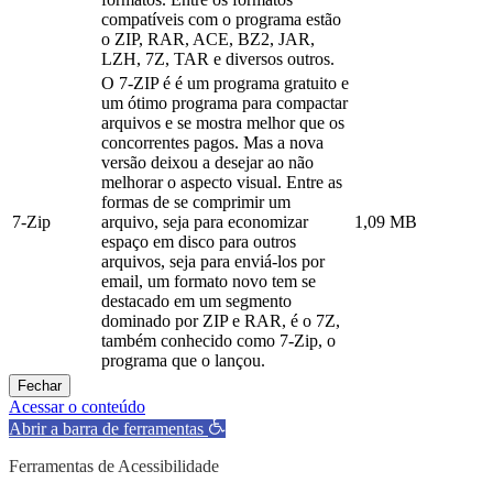
compatíveis com o programa estão
o ZIP, RAR, ACE, BZ2, JAR,
LZH, 7Z, TAR e diversos outros.
O 7-ZIP é é um programa gratuito e
um ótimo programa para compactar
arquivos e se mostra melhor que os
concorrentes pagos. Mas a nova
versão deixou a desejar ao não
melhorar o aspecto visual. Entre as
formas de se comprimir um
7-Zip
arquivo, seja para economizar
1,09 MB
espaço em disco para outros
arquivos, seja para enviá-los por
email, um formato novo tem se
destacado em um segmento
dominado por ZIP e RAR, é o 7Z,
também conhecido como 7-Zip, o
programa que o lançou.
Fechar
Acessar o conteúdo
Abrir a barra de ferramentas
Ferramentas de Acessibilidade