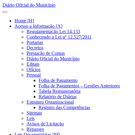
Diário Oficial do Município
Home [H]
Acesso a Informação [A]
Regulamentação Lei 14.133
Conhecendo a Lei nº 12.527/2011
Portarias
Decretos
Prestação de Contas
Diário Oficial do Município
Editais
Ofícios
Pessoal
Folha de Pagamento
Folha de Pagamentos – Gestões Anteriores
Tabela Remuneratória
Relatório de Diárias
Estrutura Organizacional
Registro das Competências
Sitemap
Leis
Avisos de Licitação
Repasses
Leis Orçamentárias [M]