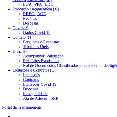
LOA | PPA | LDO
Execução Orçamentária [X]
RREO | RGF
Receitas
Despesas
Covid-19
Dados Covid-19
Contato [N]
Perguntas e Respostas
Telefones Úteis
E-Sic [I]
Acompanhar Solicitação
Relatórios Estatísticos
Rol de Documentos Classificados em cada Grau de Sigil
Licitações e Contratos [L]
Licitações
Contratos
Licitações Covid-19
Dispensa
Inexigibilidade
Ata de Adesão - SRP
Portal da Transparência