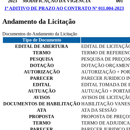
2023
MODIFICAÇÃO DA VIGÊNCIA
001
1º ADITIVO DE PRAZO AO CONTRATO Nº 011.004-2023
Andamento da Licitação
Documentos do Andamento da Licitação
Tipo de Documento
EDITAL DE ABERTURA
EDITAL DE LICITAÇÃ
TERMO
TERMO DE REFERENC
PESQUISA
PESQUISA DE PREÇO
DOTAÇÃO
DOTAÇÃO ORÇAMEN
AUTORIZAÇÃO
AUTORIZAÇÃO + POR
PARECER
PARECER JURIDICO I
EDITAL
EDITAL TOMADA DE PR
AUTUAÇÃO
AUTUAÇÃO + PORTAR
AVISOS
AVISOS DE LICITAÇÃ
DOCUMENTOS DE HABILITAÇÃO
HABILITAÇÃO VANES
ATA
ATA DA SESSÃO
PROPOSTA
PROPOSTA DE PREÇO
TERMO
TERMO DE ADJUDIC
PARECER
PARECER JURIDICO F