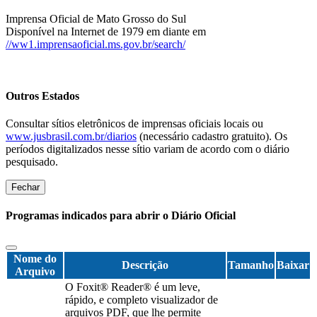
Imprensa Oficial de Mato Grosso do Sul
Disponível na Internet de 1979 em diante em
//ww1.imprensaoficial.ms.gov.br/search/
Outros Estados
Consultar sítios eletrônicos de imprensas oficiais locais ou
www.jusbrasil.com.br/diarios
(necessário cadastro gratuito). Os
períodos digitalizados nesse sítio variam de acordo com o diário
pesquisado.
Fechar
Programas indicados para abrir o Diário Oficial
Nome do
Descrição
Tamanho
Baixar
Arquivo
O Foxit® Reader® é um leve,
rápido, e completo visualizador de
arquivos PDF, que lhe permite