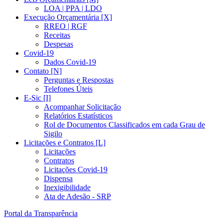
LOA | PPA | LDO
Execução Orçamentária [X]
RREO | RGF
Receitas
Despesas
Covid-19
Dados Covid-19
Contato [N]
Perguntas e Respostas
Telefones Úteis
E-Sic [I]
Acompanhar Solicitação
Relatórios Estatísticos
Rol de Documentos Classificados em cada Grau de
Sigilo
Licitações e Contratos [L]
Licitações
Contratos
Licitações Covid-19
Dispensa
Inexigibilidade
Ata de Adesão - SRP
Portal da Transparência