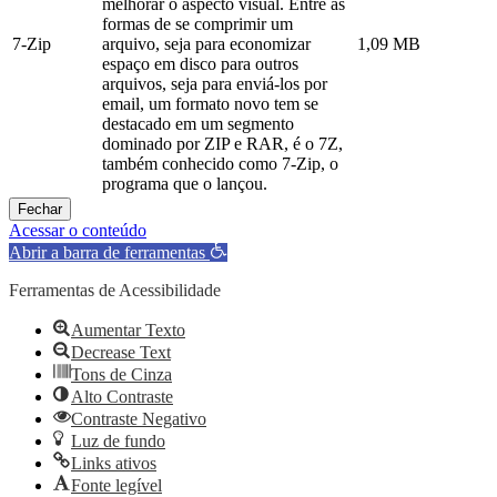
melhorar o aspecto visual. Entre as
formas de se comprimir um
7-Zip
arquivo, seja para economizar
1,09 MB
espaço em disco para outros
arquivos, seja para enviá-los por
email, um formato novo tem se
destacado em um segmento
dominado por ZIP e RAR, é o 7Z,
também conhecido como 7-Zip, o
programa que o lançou.
Fechar
Acessar o conteúdo
Abrir a barra de ferramentas
Ferramentas de Acessibilidade
Aumentar Texto
Decrease Text
Tons de Cinza
Alto Contraste
Contraste Negativo
Luz de fundo
Links ativos
Fonte legível