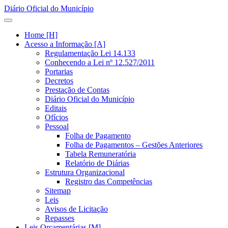
Diário Oficial do Município
Home [H]
Acesso a Informação [A]
Regulamentação Lei 14.133
Conhecendo a Lei nº 12.527/2011
Portarias
Decretos
Prestação de Contas
Diário Oficial do Município
Editais
Ofícios
Pessoal
Folha de Pagamento
Folha de Pagamentos – Gestões Anteriores
Tabela Remuneratória
Relatório de Diárias
Estrutura Organizacional
Registro das Competências
Sitemap
Leis
Avisos de Licitação
Repasses
Leis Orçamentárias [M]