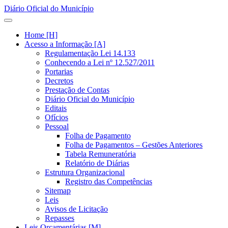
Diário Oficial do Município
Home [H]
Acesso a Informação [A]
Regulamentação Lei 14.133
Conhecendo a Lei nº 12.527/2011
Portarias
Decretos
Prestação de Contas
Diário Oficial do Município
Editais
Ofícios
Pessoal
Folha de Pagamento
Folha de Pagamentos – Gestões Anteriores
Tabela Remuneratória
Relatório de Diárias
Estrutura Organizacional
Registro das Competências
Sitemap
Leis
Avisos de Licitação
Repasses
Leis Orçamentárias [M]