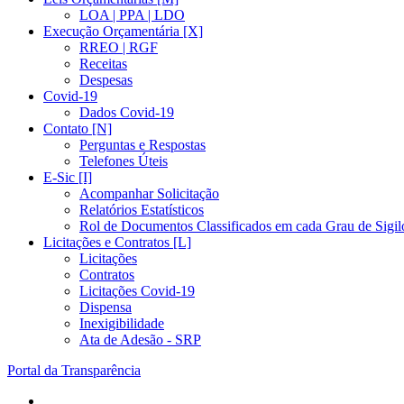
LOA | PPA | LDO
Execução Orçamentária [X]
RREO | RGF
Receitas
Despesas
Covid-19
Dados Covid-19
Contato [N]
Perguntas e Respostas
Telefones Úteis
E-Sic [I]
Acompanhar Solicitação
Relatórios Estatísticos
Rol de Documentos Classificados em cada Grau de Sigil
Licitações e Contratos [L]
Licitações
Contratos
Licitações Covid-19
Dispensa
Inexigibilidade
Ata de Adesão - SRP
Portal da Transparência