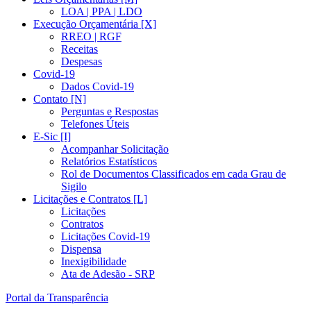
LOA | PPA | LDO
Execução Orçamentária [X]
RREO | RGF
Receitas
Despesas
Covid-19
Dados Covid-19
Contato [N]
Perguntas e Respostas
Telefones Úteis
E-Sic [I]
Acompanhar Solicitação
Relatórios Estatísticos
Rol de Documentos Classificados em cada Grau de
Sigilo
Licitações e Contratos [L]
Licitações
Contratos
Licitações Covid-19
Dispensa
Inexigibilidade
Ata de Adesão - SRP
Portal da Transparência