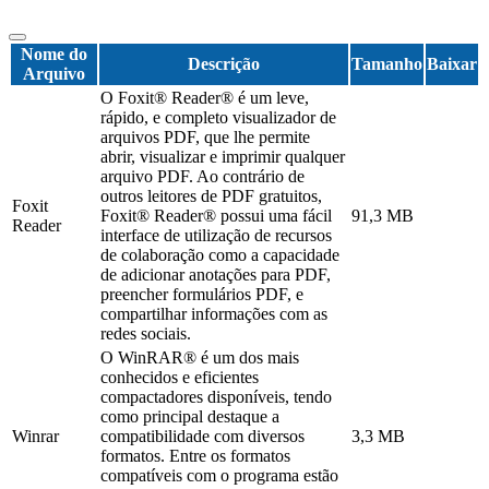
Nome do
Descrição
Tamanho
Baixar
Arquivo
O Foxit® Reader® é um leve,
rápido, e completo visualizador de
arquivos PDF, que lhe permite
abrir, visualizar e imprimir qualquer
arquivo PDF. Ao contrário de
outros leitores de PDF gratuitos,
Foxit
Foxit® Reader® possui uma fácil
91,3 MB
Reader
interface de utilização de recursos
de colaboração como a capacidade
de adicionar anotações para PDF,
preencher formulários PDF, e
compartilhar informações com as
redes sociais.
O WinRAR® é um dos mais
conhecidos e eficientes
compactadores disponíveis, tendo
como principal destaque a
Winrar
compatibilidade com diversos
3,3 MB
formatos. Entre os formatos
compatíveis com o programa estão