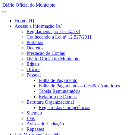
Diário Oficial do Município
Home [H]
Acesso a Informação [A]
Regulamentação Lei 14.133
Conhecendo a Lei nº 12.527/2011
Portarias
Decretos
Prestação de Contas
Diário Oficial do Município
Editais
Ofícios
Pessoal
Folha de Pagamento
Folha de Pagamentos – Gestões Anteriores
Tabela Remuneratória
Relatório de Diárias
Estrutura Organizacional
Registro das Competências
Sitemap
Leis
Avisos de Licitação
Repasses
Leis Orçamentárias [M]