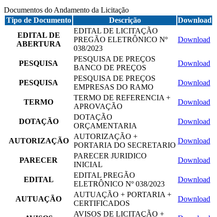
Documentos do Andamento da Licitação
Tipo de Documento
Descrição
Download
EDITAL DE LICITAÇÃO
EDITAL DE
PREGÃO ELETRÔNICO Nº
Download
ABERTURA
038/2023
PESQUISA DE PREÇOS
PESQUISA
Download
BANCO DE PREÇOS
PESQUISA DE PREÇOS
PESQUISA
Download
EMPRESAS DO RAMO
TERMO DE REFERENCIA +
TERMO
Download
APROVAÇÃO
DOTAÇÃO
DOTAÇÃO
Download
ORÇAMENTARIA
AUTORIZAÇÃO +
AUTORIZAÇÃO
Download
PORTARIA DO SECRETARIO
PARECER JURIDICO
PARECER
Download
INICIAL
EDITAL PREGÃO
EDITAL
Download
ELETRÔNICO Nº 038/2023
AUTUAÇÃO + PORTARIA +
AUTUAÇÃO
Download
CERTIFICADOS
AVISOS DE LICITAÇÃO +