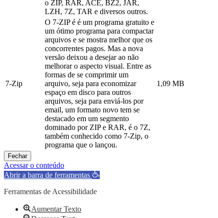
o ZIP, RAR, ACE, BZ2, JAR,
LZH, 7Z, TAR e diversos outros.
O 7-ZIP é é um programa gratuito e
um ótimo programa para compactar
arquivos e se mostra melhor que os
concorrentes pagos. Mas a nova
versão deixou a desejar ao não
melhorar o aspecto visual. Entre as
formas de se comprimir um
7-Zip
arquivo, seja para economizar
1,09 MB
espaço em disco para outros
arquivos, seja para enviá-los por
email, um formato novo tem se
destacado em um segmento
dominado por ZIP e RAR, é o 7Z,
também conhecido como 7-Zip, o
programa que o lançou.
Fechar
Acessar o conteúdo
Abrir a barra de ferramentas
Ferramentas de Acessibilidade
Aumentar Texto