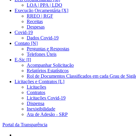
LOA | PPA | LDO
Execução Orçamentária [X]
RREO | RGF
Receitas
Despesas
Covid-19
Dados Covid-19
Contato [N]
Perguntas e Respostas
Telefones Úteis
E-Sic [I]
Acompanhar Solicitação
Relatórios Estatísticos
Rol de Documentos Classificados em cada Grau de Sigil
Licitações e Contratos [L]
Licitações
Contratos
Licitações Covid-19
Dispensa
Inexigibilidade
Ata de Adesão - SRP
Portal da Transparência