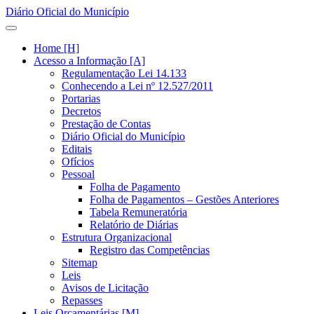
Diário Oficial do Município
Home [H]
Acesso a Informação [A]
Regulamentação Lei 14.133
Conhecendo a Lei nº 12.527/2011
Portarias
Decretos
Prestação de Contas
Diário Oficial do Município
Editais
Ofícios
Pessoal
Folha de Pagamento
Folha de Pagamentos – Gestões Anteriores
Tabela Remuneratória
Relatório de Diárias
Estrutura Organizacional
Registro das Competências
Sitemap
Leis
Avisos de Licitação
Repasses
Leis Orçamentárias [M]