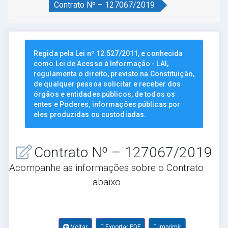
Contrato Nº – 127067/2019
Regida pela Lei nº 12.527/2011, e conhecida
como Lei de Acesso à Informação - LAI,
regulamenta o direito, previsto na Constituição,
de qualquer pessoa solicitar e receber dos
órgãos e entidades públicos, de todos os
entes e Poderes, informações públicas por
eles produzidas ou custodiadas.
Contrato Nº – 127067/2019
Acompanhe as informações sobre o Contrato
abaixo
Voltar
Exportar PDF
Imprimir