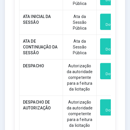
Pública
ATA INICIAL DA
Ata da
SESSÃO
Sessão
Download
Pública
ATA DE
Ata da
CONTINUAÇÃO DA
Sessão
Download
SESSÃO
Pública
DESPACHO
Autorização
da autoridade
Download
competente
para a feitura
da licitação
DESPACHO DE
Autorização
AUTORIZAÇÃO
da autoridade
Download
competente
para a feitura
da licitação