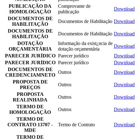
PUBLICAÇÃO DA
Comprovante de
Download
HOMOLOGAÇÃO
publicação
DOCUMENTOS DE
Documentos de Habilitação
Download
HABILITAÇÃO
DOCUMENTOS DE
Documentos de Habilitação
Download
HABILITAÇÃO
DOTAÇÃO
Informação da exist¿ncia de
Download
ORÇAMENTÁRIA
dotação orçamentária
PARECER JURÍDICO
Parecer jurídico
Download
PARECER JURÍDICO
Parecer jurídico
Download
DOCUMENTOS DE
Outros
Download
CREDENCIAMNETO
PROPOSTA DE
Outros
Download
PREÇOS
PROPOSTA
Outros
Download
REALINHADA
TERMO DE
Outros
Download
HOMOLOGAÇÃO
TERMO DE
CONTRATO 13707 -
Termo de Contrato
Download
MDE
TERMO DE