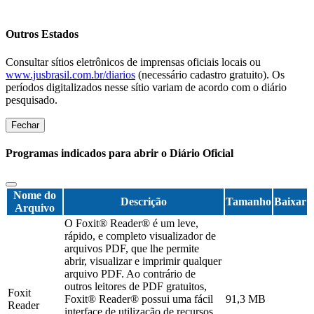
Outros Estados
Consultar sítios eletrônicos de imprensas oficiais locais ou
www.jusbrasil.com.br/diarios
(necessário cadastro gratuito). Os
períodos digitalizados nesse sítio variam de acordo com o diário
pesquisado.
Fechar
Programas indicados para abrir o Diário Oficial
Nome do
Descrição
Tamanho
Baixar
Arquivo
O Foxit® Reader® é um leve,
rápido, e completo visualizador de
arquivos PDF, que lhe permite
abrir, visualizar e imprimir qualquer
arquivo PDF. Ao contrário de
outros leitores de PDF gratuitos,
Foxit
Foxit® Reader® possui uma fácil
91,3 MB
Reader
interface de utilização de recursos