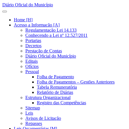
Diário Oficial do Município
Home [H]
Acesso a Informação [A]
Regulamentação Lei 14.133
Conhecendo a Lei nº 12.527/2011
Portarias
Decretos
Prestação de Contas
Diário Oficial do Município
Editais
Ofícios
Pessoal
Folha de Pagamento
Folha de Pagamentos – Gestões Anteriores
Tabela Remuneratória
Relatório de Diárias
Estrutura Organizacional
Registro das Competências
Sitemap
Leis
Avisos de Licitação
Repasses
Leis Orçamentárias [M]