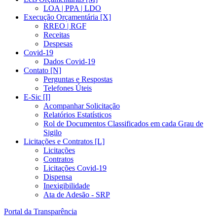
LOA | PPA | LDO
Execução Orçamentária [X]
RREO | RGF
Receitas
Despesas
Covid-19
Dados Covid-19
Contato [N]
Perguntas e Respostas
Telefones Úteis
E-Sic [I]
Acompanhar Solicitação
Relatórios Estatísticos
Rol de Documentos Classificados em cada Grau de
Sigilo
Licitações e Contratos [L]
Licitações
Contratos
Licitações Covid-19
Dispensa
Inexigibilidade
Ata de Adesão - SRP
Portal da Transparência