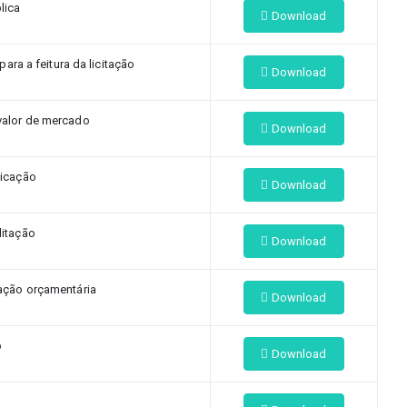
lica
Download
ra a feitura da licitação
Download
alor de mercado
Download
icação
Download
itação
Download
tação orçamentária
Download
o
Download