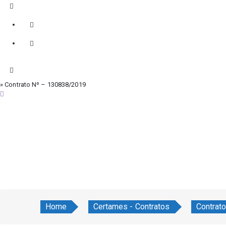
» Contrato Nº – 130838/2019
sábado, 8 de agosto de 2026
Home
Certames - Contratos
Contrat