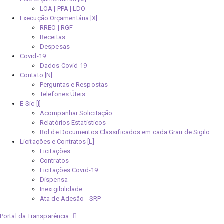
LOA | PPA | LDO
Execução Orçamentária [X]
RREO | RGF
Receitas
Despesas
Covid-19
Dados Covid-19
Contato [N]
Perguntas e Respostas
Telefones Úteis
E-Sic [I]
Acompanhar Solicitação
Relatórios Estatísticos
Rol de Documentos Classificados em cada Grau de Sigilo
Licitações e Contratos [L]
Licitações
Contratos
Licitações Covid-19
Dispensa
Inexigibilidade
Ata de Adesão - SRP
Portal da Transparência