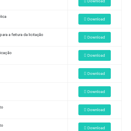
Download
lica
Download
ra a feitura da licitação
Download
icação
Download
Download
Download
to
Download
to
Download