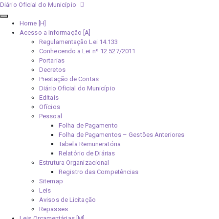
Diário Oficial do Município
Home [H]
Acesso a Informação [A]
Regulamentação Lei 14.133
Conhecendo a Lei nº 12.527/2011
Portarias
Decretos
Prestação de Contas
Diário Oficial do Município
Editais
Ofícios
Pessoal
Folha de Pagamento
Folha de Pagamentos – Gestões Anteriores
Tabela Remuneratória
Relatório de Diárias
Estrutura Organizacional
Registro das Competências
Sitemap
Leis
Avisos de Licitação
Repasses
Leis Orçamentárias [M]